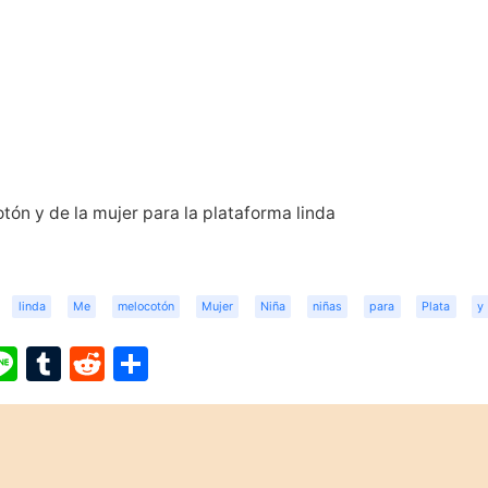
tón y de la mujer para la plataforma linda
linda
Me
melocotón
Mujer
Niña
niñas
para
Plata
y
ook
ter
interest
Line
Tumblr
Reddit
Share