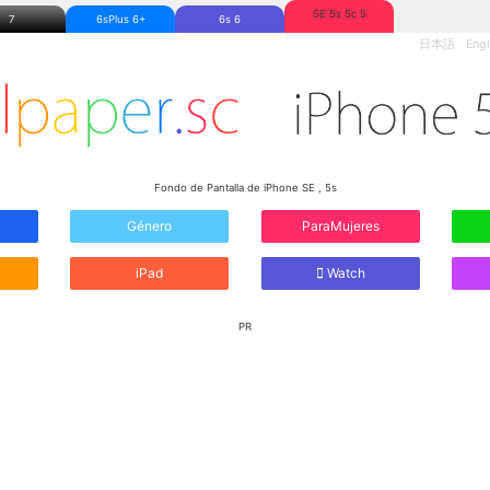
SE 5s 5c 5
7
6sPlus 6+
6s 6
日本語
Engl
Fondo de Pantalla de iPhone SE , 5s
Género
ParaMujeres
iPad
Watch
PR