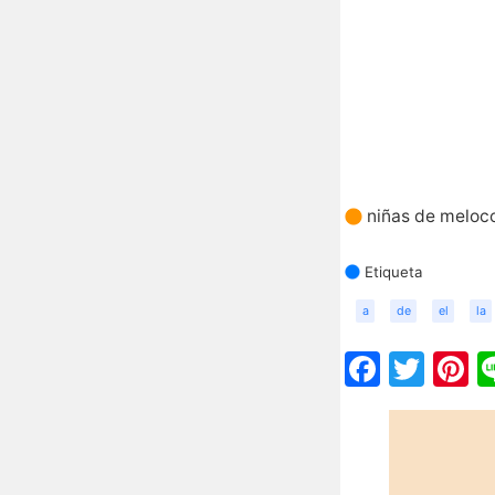
niñas de meloco
Etiqueta
a
de
el
la
Faceb
Twit
P