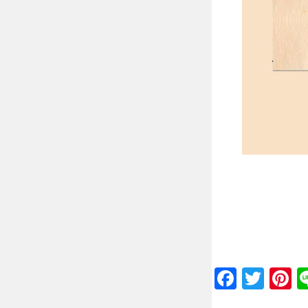
Faceb
Twit
P