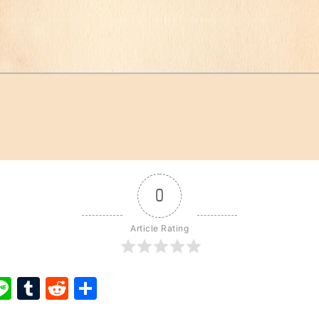
0
Article Rating
ook
ter
interest
Line
Tumblr
Reddit
Share