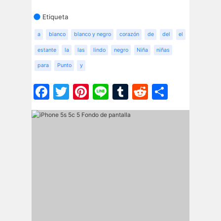
Etiqueta
a
blanco
blanco y negro
corazón
de
del
el
estante
la
las
lindo
negro
Niña
niñas
para
Punto
y
Facebook
Twitter
Pinterest
Line
Tumblr
Reddit
Share