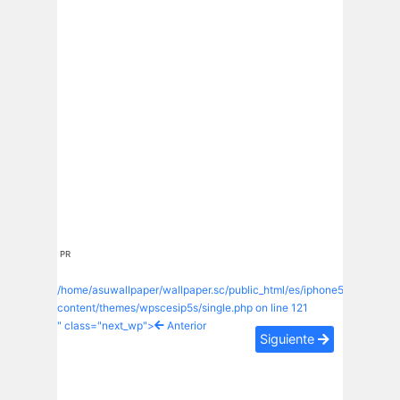
PR
/home/asuwallpaper/wallpaper.sc/public_html/es/iphone5s/wp-
content/themes/wpscesip5s/single.php on line
121
" class="next_wp">
Anterior
Siguiente