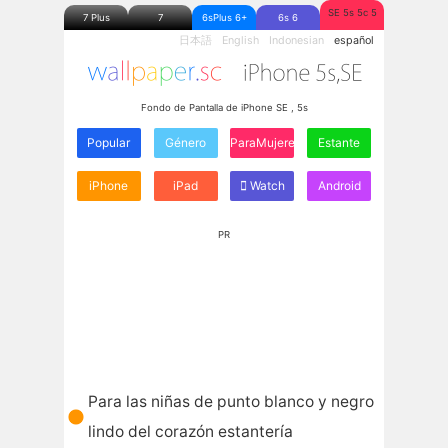
SE 5s 5c 5
7 Plus
7
6sPlus 6+
6s 6
日本語
English
Indonesian
español
Fondo de Pantalla de iPhone SE , 5s
Popular
Género
ParaMujeres
Estante
iPhone
iPad
Watch
Android
PR
Para las niñas de punto blanco y negro
lindo del corazón estantería