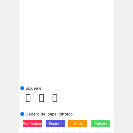
Sígueme
Género del papel pintado
ParaMujeres
Estante
Gato
Paisaje