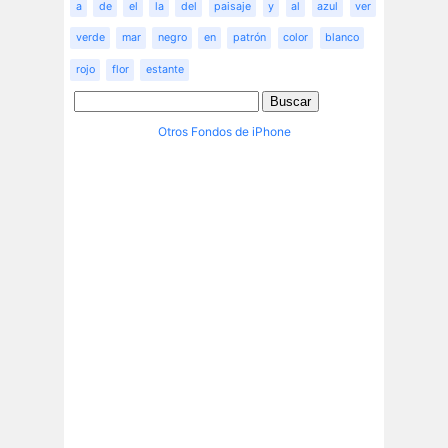
a
de
el
la
del
paisaje
y
al
azul
ver
verde
mar
negro
en
patrón
color
blanco
rojo
flor
estante
Otros Fondos de iPhone