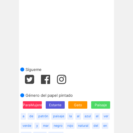
Sígueme
Género del papel pintado
ParaMujeres
Estante
Gato
Paisaje
a
de
patrón
paisaje
la
al
azul
el
ver
verde
y
mar
negro
rojo
natural
del
en