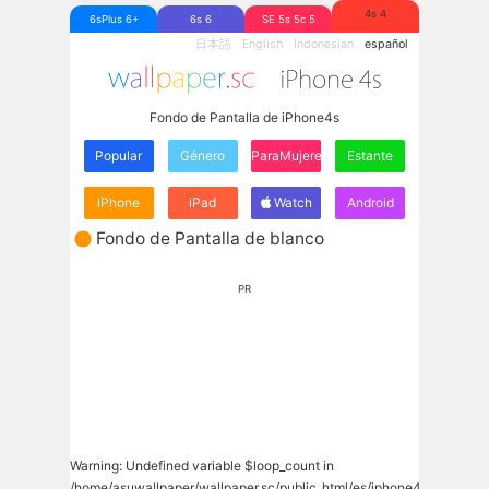
4s 4
6sPlus 6+
6s 6
SE 5s 5c 5
日本語
English
Indonesian
español
Fondo de Pantalla de iPhone4s
Popular
Género
ParaMujeres
Estante
iPhone
iPad
Watch
Android
Fondo de Pantalla de blanco
PR
Warning
: Undefined variable $loop_count in
/home/asuwallpaper/wallpaper.sc/public_html/es/iphone4s/wp-