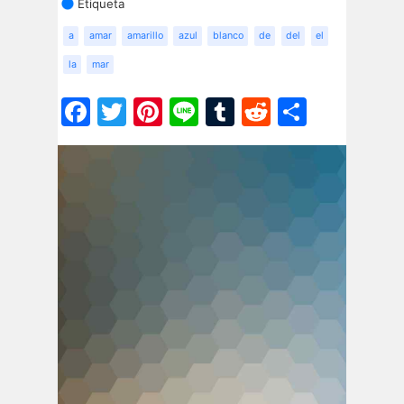
Etiqueta
a
amar
amarillo
azul
blanco
de
del
el
la
mar
Facebook
Twitter
Pinterest
Line
Tumblr
Reddit
Share