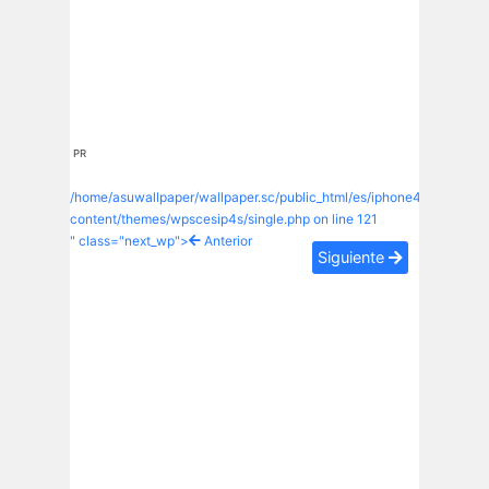
PR
/home/asuwallpaper/wallpaper.sc/public_html/es/iphone4s/wp-
content/themes/wpscesip4s/single.php on line
121
" class="next_wp">
Anterior
Siguiente