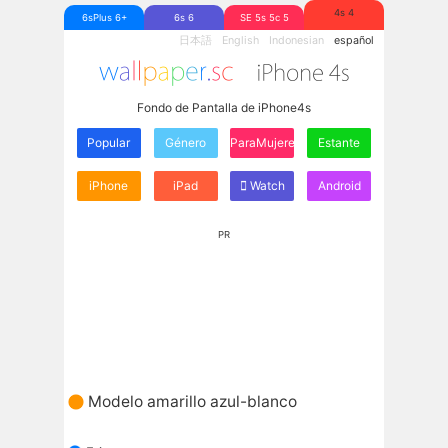
4s 4
6sPlus 6+
6s 6
SE 5s 5c 5
日本語
English
Indonesian
español
Fondo de Pantalla de iPhone4s
Popular
Género
ParaMujeres
Estante
iPhone
iPad
Watch
Android
PR
Modelo amarillo azul-blanco