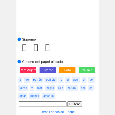
Sígueme
Género del papel pintado
ParaMujeres
Estante
Gato
Paisaje
a
de
patrón
paisaje
la
al
azul
el
ver
verde
y
mar
negro
rojo
natural
del
en
amar
blanco
amarillo
Otros Fondos de iPhone