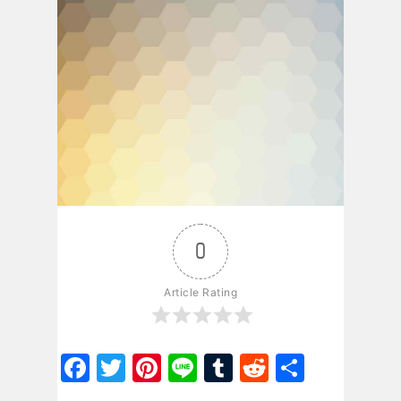
0
Article Rating
Facebook
Twitter
Pinterest
Line
Tumblr
Reddit
Share