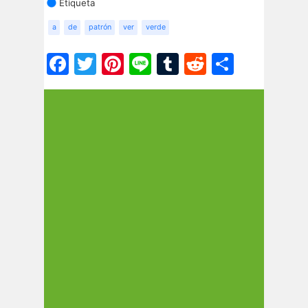
Etiqueta
a
de
patrón
ver
verde
Facebook
Twitter
Pinterest
Line
Tumblr
Reddit
Share