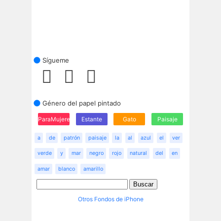
Sígueme
Género del papel pintado
ParaMujeres
Estante
Gato
Paisaje
a
de
patrón
paisaje
la
al
azul
el
ver
verde
y
mar
negro
rojo
natural
del
en
amar
blanco
amarillo
Otros Fondos de iPhone