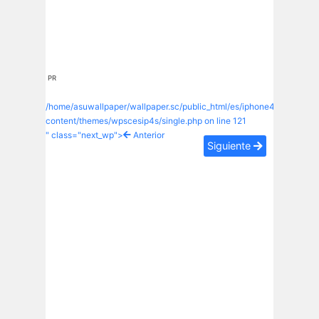
PR
/home/asuwallpaper/wallpaper.sc/public_html/es/iphone4s/wp-
content/themes/wpscesip4s/single.php on line
121
" class="next_wp">
Anterior
Siguiente