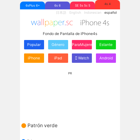
4s 4
6sPlus 6+
6s 6
SE 5s 5c 5
日本語
English
Indonesian
español
Fondo de Pantalla de iPhone4s
Popular
Género
ParaMujeres
Estante
iPhone
iPad
Watch
Android
PR
Patrón verde