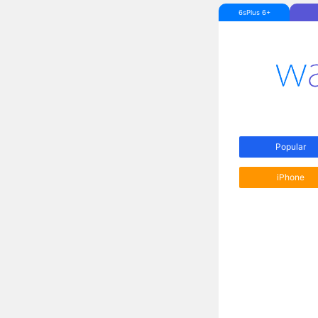
6sPlus 6+
Popular
iPhone