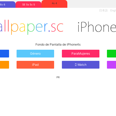
4s 4
6s 6
SE 5s 5c 5
日本語
Engl
Fondo de Pantalla de iPhone4s
Género
ParaMujeres
iPad
Watch
PR