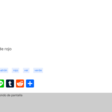
de rojo
patrón
rojo
ver
verde
ook
ter
interest
Line
Tumblr
Reddit
Share