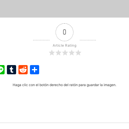
0
Article Rating
ook
ter
interest
Line
Tumblr
Reddit
Share
Haga clic con el botón derecho del ratón para guardar la imagen.