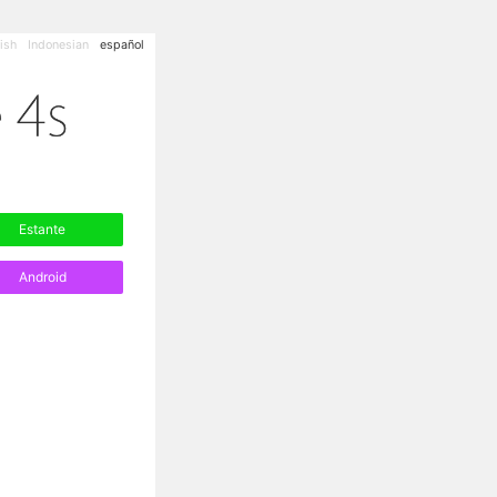
ish
Indonesian
español
Estante
Android