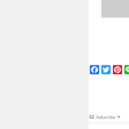
Faceb
Twit
P
Subscribe