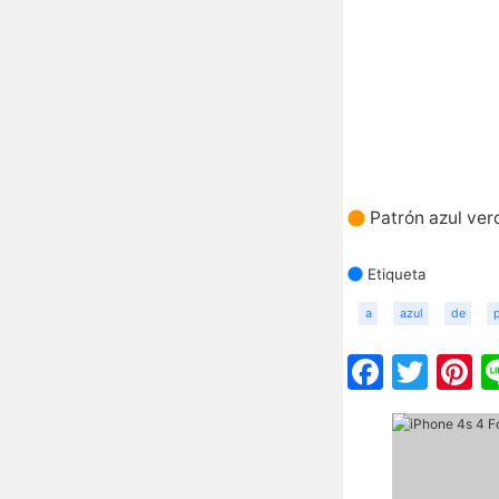
Patrón azul ver
Etiqueta
a
azul
de
Faceb
Twit
P