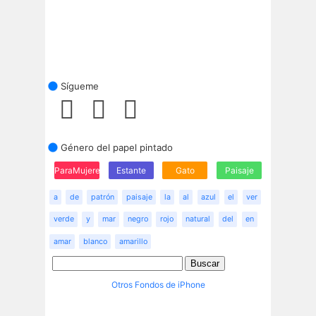
Sígueme
Género del papel pintado
ParaMujeres
Estante
Gato
Paisaje
a
de
patrón
paisaje
la
al
azul
el
ver
verde
y
mar
negro
rojo
natural
del
en
amar
blanco
amarillo
Otros Fondos de iPhone