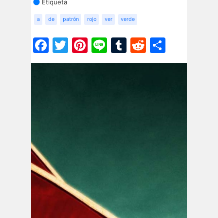
Etiqueta
a
de
patrón
rojo
ver
verde
Facebook
Twitter
Pinterest
Line
Tumblr
Reddit
Share