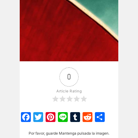
0
Article Rating
Facebook
Twitter
Pinterest
Line
Tumblr
Reddit
Share
Por favor, guarde Mantenga pulsada la imagen.