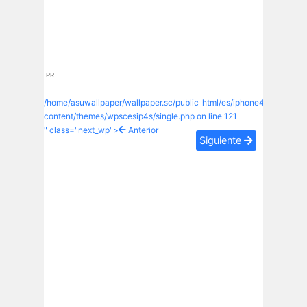
PR
/home/asuwallpaper/wallpaper.sc/public_html/es/iphone4s/wp-
content/themes/wpscesip4s/single.php on line
121
" class="next_wp">
Anterior
Siguiente