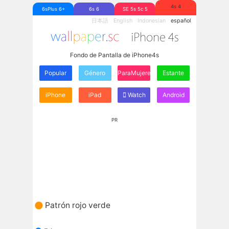
4s 4
6sPlus 6+
6s 6
SE 5s 5c 5
日本語
English
Indonesian
español
Fondo de Pantalla de iPhone4s
Popular
Género
ParaMujeres
Estante
iPhone
iPad
Watch
Android
PR
Patrón rojo verde