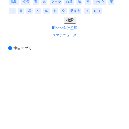
風景
模様
青
緑
クール
自然
黒
赤
キャラ
花
白
黄
紫
木
葉
海
空
乗り物
水
ロゴ
iPhone向け壁紙
スマホニュース
注目アプリ