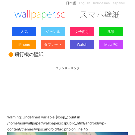
日本語
English
Indonesian
español
人気
ジャンル
女子向け
風景
iPhone
タブレット
Watch
Mac PC
飛行機の壁紙
スポンサーリンク
Warning
: Undefined variable $loop_count in
/home/asuwallpaper/wallpaper.sc/public_html/android/wp-
content/themes/wpscandroid/tag.php
on line
45