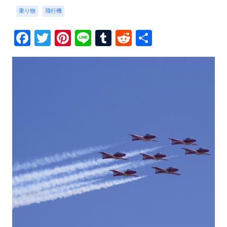
乗り物
飛行機
Facebook
Twitter
Pinterest
Line
Tumblr
Reddit
共
有