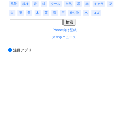
風景
模様
青
緑
クール
自然
黒
赤
キャラ
花
白
黄
紫
木
葉
海
空
乗り物
水
ロゴ
iPhone向け壁紙
スマホニュース
注目アプリ