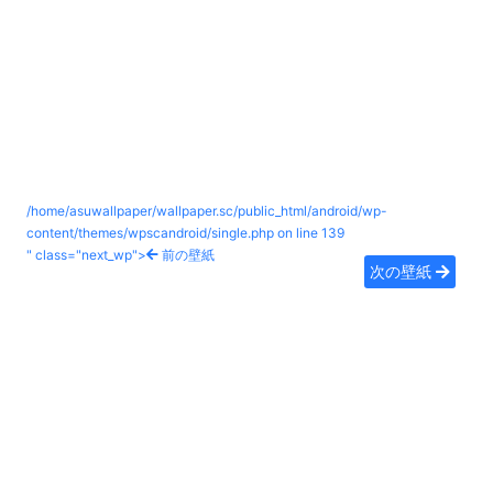
/home/asuwallpaper/wallpaper.sc/public_html/android/wp-
content/themes/wpscandroid/single.php on line
139
" class="next_wp">
前の壁紙
次の壁紙