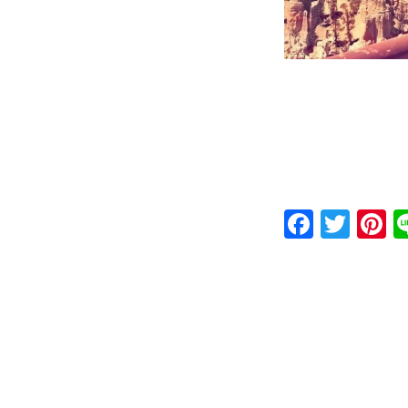
Faceb
Twit
P