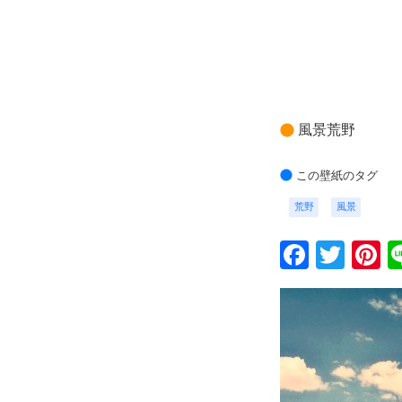
風景荒野
この壁紙のタグ
荒野
風景
Faceb
Twit
P