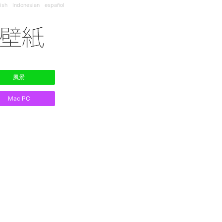
ish
Indonesian
español
風景
Mac PC