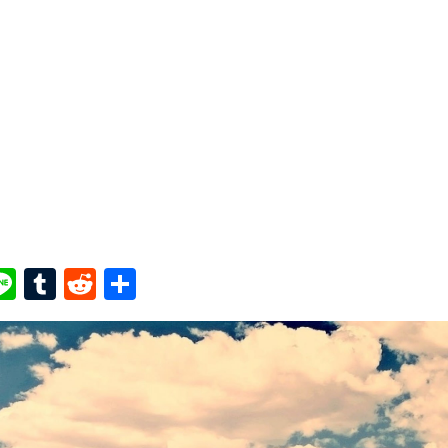
ook
ter
interest
Line
Tumblr
Reddit
共
有