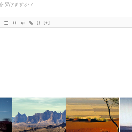
{}
[+]