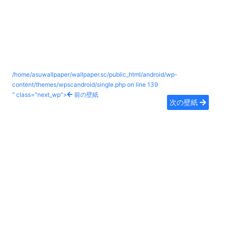
/home/asuwallpaper/wallpaper.sc/public_html/android/wp-
content/themes/wpscandroid/single.php on line
139
" class="next_wp">
前の壁紙
次の壁紙