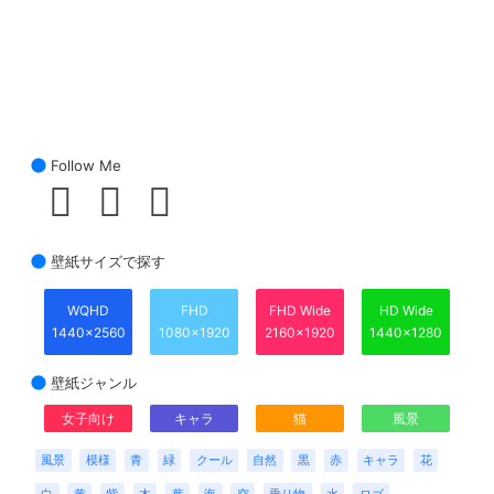
Follow Me
壁紙サイズで探す
WQHD
FHD
FHD Wide
HD Wide
1440x2560
1080x1920
2160x1920
1440x1280
壁紙ジャンル
女子向け
キャラ
猫
風景
風景
模様
青
緑
クール
自然
黒
赤
キャラ
花