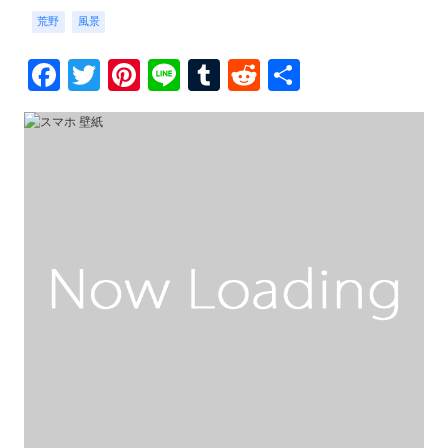
荒野
風景
Facebook
Twitter
Pinterest
Line
Tumblr
Reddit
共
有