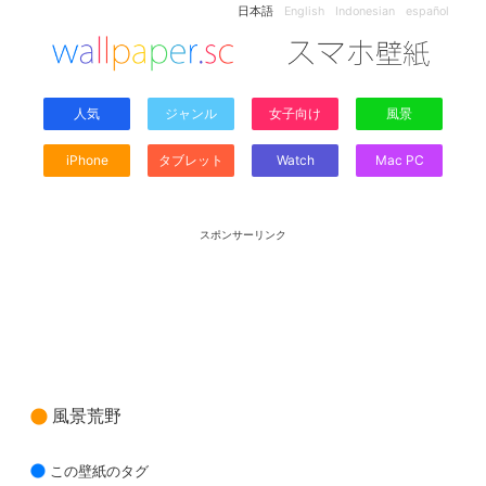
日本語
English
Indonesian
español
人気
ジャンル
女子向け
風景
iPhone
タブレット
Watch
Mac PC
スポンサーリンク
風景荒野
この壁紙のタグ