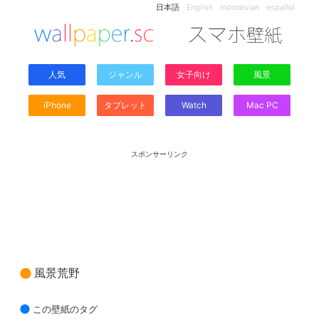
日本語
English
Indonesian
español
人気
ジャンル
女子向け
風景
iPhone
タブレット
Watch
Mac PC
スポンサーリンク
風景荒野
この壁紙のタグ