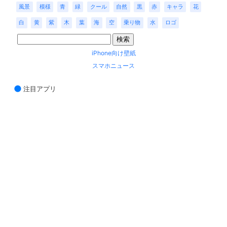
風景
模様
青
緑
クール
自然
黒
赤
キャラ
花
白
黄
紫
木
葉
海
空
乗り物
水
ロゴ
iPhone向け壁紙
スマホニュース
注目アプリ