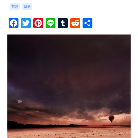
荒野
風景
Facebook
Twitter
Pinterest
Line
Tumblr
Reddit
共
有