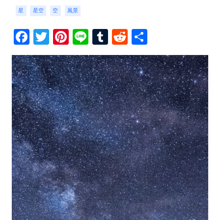
星
星空
空
風景
Facebook
Twitter
Pinterest
Line
Tumblr
Reddit
共
有