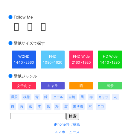
Follow Me
壁紙サイズで探す
WQHD
FHD
FHD Wide
HD Wide
1440x2560
1080x1920
2160x1920
1440x1280
壁紙ジャンル
女子向け
キャラ
猫
風景
風景
模様
青
緑
クール
自然
黒
赤
キャラ
花
白
黄
紫
木
葉
海
空
乗り物
水
ロゴ
iPhone向け壁紙
スマホニュース