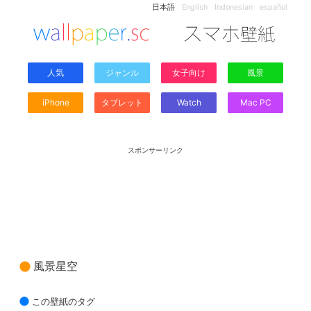
日本語
English
Indonesian
español
人気
ジャンル
女子向け
風景
iPhone
タブレット
Watch
Mac PC
スポンサーリンク
風景星空
この壁紙のタグ