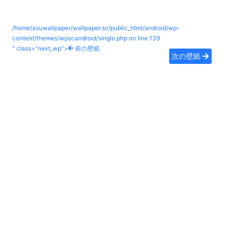
/home/asuwallpaper/wallpaper.sc/public_html/android/wp-
content/themes/wpscandroid/single.php on line
139
" class="next_wp">
前の壁紙
次の壁紙