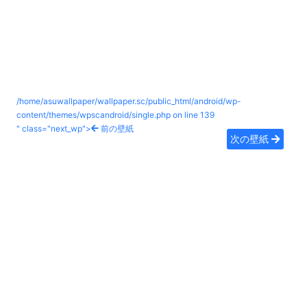
/home/asuwallpaper/wallpaper.sc/public_html/android/wp-
content/themes/wpscandroid/single.php on line
139
" class="next_wp">
前の壁紙
次の壁紙