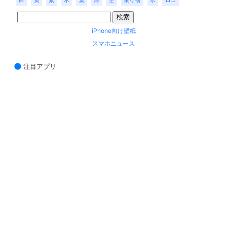
白
黄
紫
木
葉
海
空
乗り物
水
ロゴ
iPhone向け壁紙
スマホニュース
注目アプリ