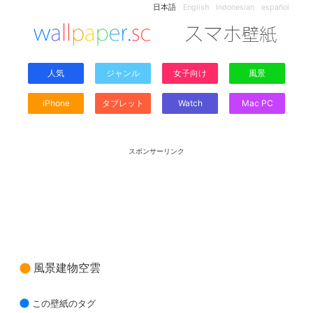
日本語
English
Indonesian
español
人気
ジャンル
女子向け
風景
iPhone
タブレット
Watch
Mac PC
スポンサーリンク
風景建物空雲
この壁紙のタグ