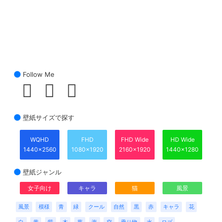
Follow Me
壁紙サイズで探す
WQHD
FHD
FHD Wide
HD Wide
1440x2560
1080x1920
2160x1920
1440x1280
壁紙ジャンル
女子向け
キャラ
猫
風景
風景
模様
青
緑
クール
自然
黒
赤
キャラ
花