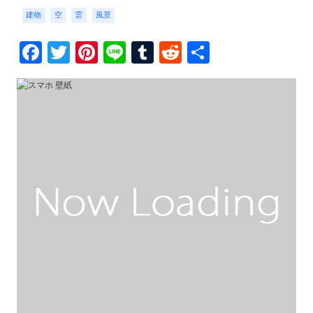
建物
空
雲
風景
Facebook
Twitter
Pinterest
Line
Tumblr
Reddit
共
有