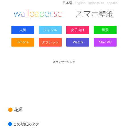
日本語
English
Indonesian
español
人気
ジャンル
女子向け
風景
iPhone
タブレット
Watch
Mac PC
スポンサーリンク
花緑
この壁紙のタグ