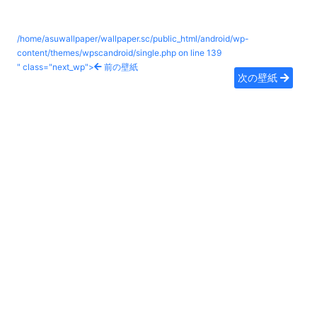
/home/asuwallpaper/wallpaper.sc/public_html/android/wp-
content/themes/wpscandroid/single.php on line
139
" class="next_wp">
前の壁紙
次の壁紙