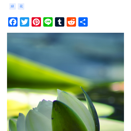
緑
花
Facebook
Twitter
Pinterest
Line
Tumblr
Reddit
共
有