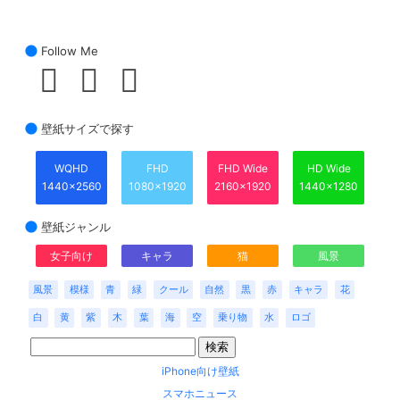
Follow Me
壁紙サイズで探す
WQHD
FHD
FHD Wide
HD Wide
1440x2560
1080x1920
2160x1920
1440x1280
壁紙ジャンル
女子向け
キャラ
猫
風景
風景
模様
青
緑
クール
自然
黒
赤
キャラ
花
白
黄
紫
木
葉
海
空
乗り物
水
ロゴ
iPhone向け壁紙
スマホニュース