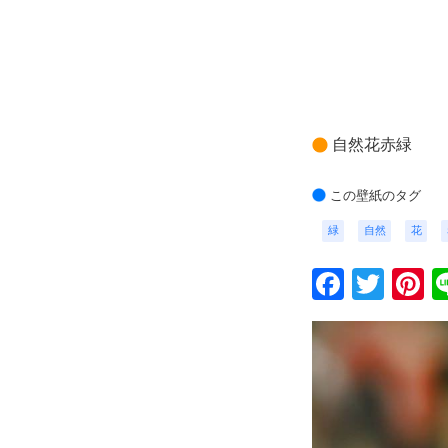
自然花赤緑
この壁紙のタグ
緑
自然
花
Faceb
Twit
P