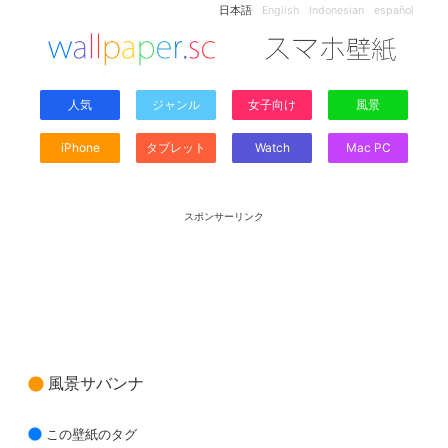
日本語
English
Indonesian
español
人気
ジャンル
女子向け
風景
iPhone
タブレット
Watch
Mac PC
スポンサーリンク
風景サバンナ
この壁紙のタグ