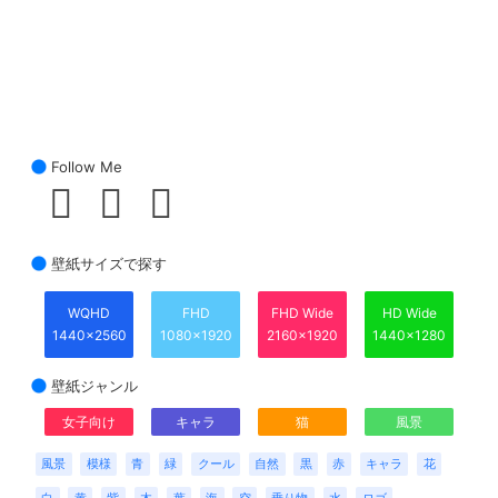
Follow Me
壁紙サイズで探す
WQHD
FHD
FHD Wide
HD Wide
1440x2560
1080x1920
2160x1920
1440x1280
壁紙ジャンル
女子向け
キャラ
猫
風景
風景
模様
青
緑
クール
自然
黒
赤
キャラ
花