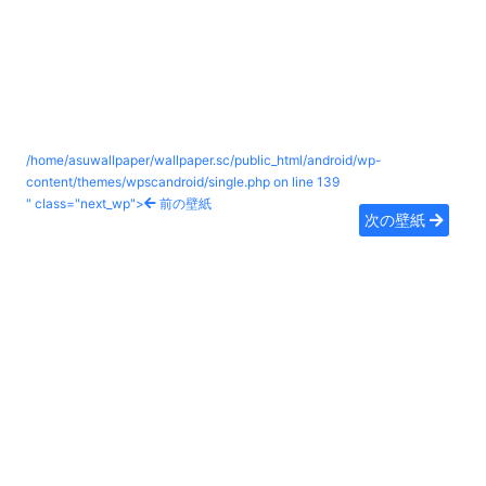
/home/asuwallpaper/wallpaper.sc/public_html/android/wp-
content/themes/wpscandroid/single.php on line
139
" class="next_wp">
前の壁紙
次の壁紙