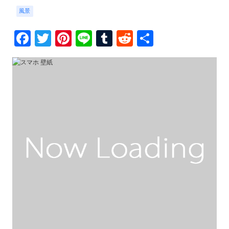
風景
Facebook
Twitter
Pinterest
Line
Tumblr
Reddit
共
有