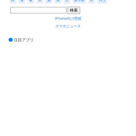
白
黄
紫
木
葉
海
空
乗り物
水
ロゴ
iPhone向け壁紙
スマホニュース
注目アプリ