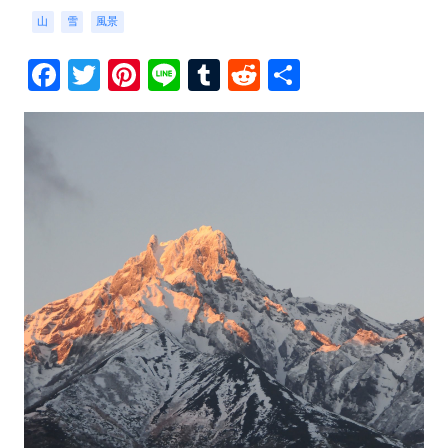
山
雪
風景
Facebook
Twitter
Pinterest
Line
Tumblr
Reddit
共
有