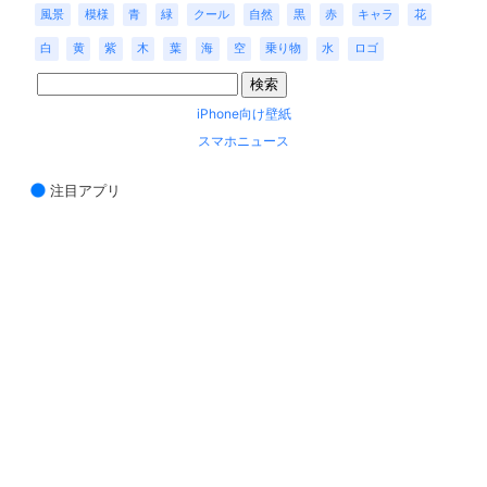
風景
模様
青
緑
クール
自然
黒
赤
キャラ
花
白
黄
紫
木
葉
海
空
乗り物
水
ロゴ
iPhone向け壁紙
スマホニュース
注目アプリ