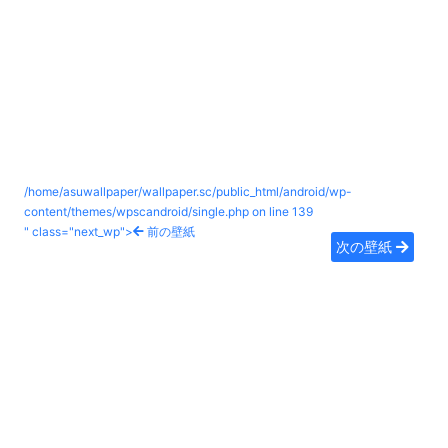
/home/asuwallpaper/wallpaper.sc/public_html/android/wp-
content/themes/wpscandroid/single.php on line
139
" class="next_wp">
前の壁紙
次の壁紙