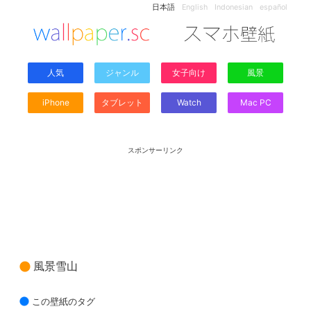
日本語
English
Indonesian
español
人気
ジャンル
女子向け
風景
iPhone
タブレット
Watch
Mac PC
スポンサーリンク
風景雪山
この壁紙のタグ