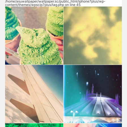
/home/asuwallpaper/wallpaper.sc/public_html/iphone7plus/wp-
content/themes/wpscip7plus/tag.php
on line
45