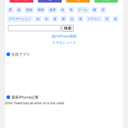
壁
紙
壁紙
模様
風景
緑
青
クール
棚
花
グラデーション
赤
木
黄
紫
白
黒
イラスト
空
茶
他のiPhone壁紙
スマホニュース
注目アプリ
最新iPhone記事
Error: Feed has an error or is not valid.