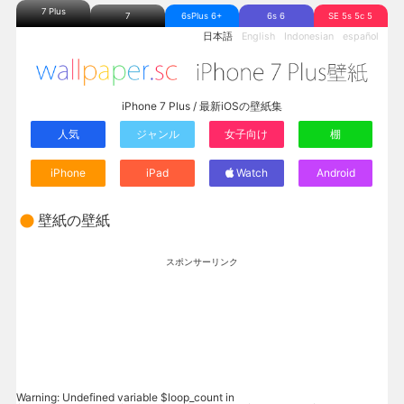
7 Plus
7
6sPlus 6+
6s 6
SE 5s 5c 5
日本語
English
Indonesian
español
iPhone 7 Plus / 最新iOSの壁紙集
人気
ジャンル
女子向け
棚
iPhone
iPad
Watch
Android
壁紙の壁紙
スポンサーリンク
Warning
: Undefined variable $loop_count in