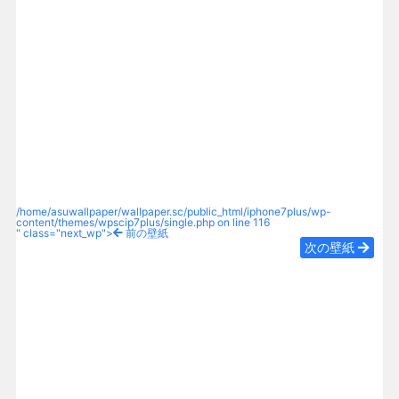
/home/asuwallpaper/wallpaper.sc/public_html/iphone7plus/wp-
content/themes/wpscip7plus/single.php on line
116
" class="next_wp">
前の壁紙
次の壁紙