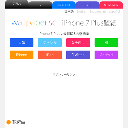
7 Plus
7
6sPlus 6+
6s 6
SE 5s 5c 5
日本語
English
Indonesian
español
iPhone 7 Plus / 最新iOSの壁紙集
人気
ジャンル
女子向け
棚
iPhone
iPad
Watch
Android
スポンサーリンク
花紫白