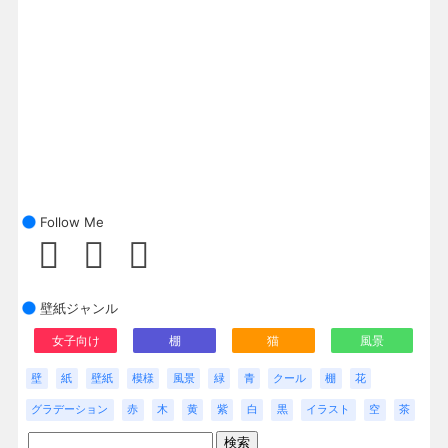
Follow Me
壁紙ジャンル
女子向け
棚
猫
風景
壁
紙
壁紙
模様
風景
緑
青
クール
棚
花
グラデーション
赤
木
黄
紫
白
黒
イラスト
空
茶