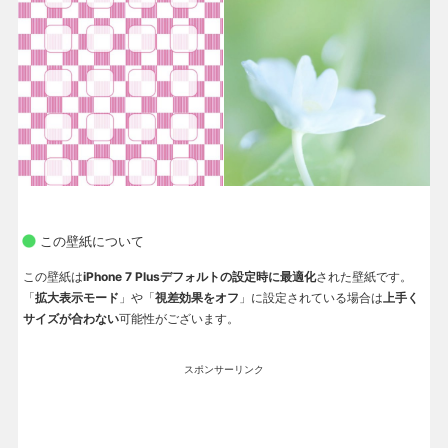
この壁紙について
この壁紙は
iPhone 7 Plusデフォルトの設定時に最適化
された壁紙です。
「
拡大表示モード
」や「
視差効果をオフ
」に設定されている場合は
上手く
サイズが合わない
可能性がございます。
スポンサーリンク