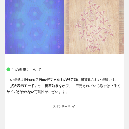
この壁紙について
この壁紙は
iPhone 7 Plusデフォルトの設定時に最適化
された壁紙です。
「
拡大表示モード
」や「
視差効果をオフ
」に設定されている場合は
上手く
サイズが合わない
可能性がございます。
スポンサーリンク