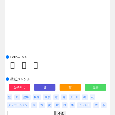
Follow Me
壁紙ジャンル
女子向け
棚
猫
風景
壁
紙
壁紙
模様
風景
緑
青
クール
棚
花
グラデーション
赤
木
黄
紫
白
黒
イラスト
空
茶