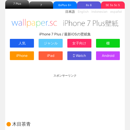
7 Plus
7
6sPlus 6+
6s 6
SE 5s 5c 5
日本語
English
Indonesian
español
iPhone 7 Plus / 最新iOSの壁紙集
人気
ジャンル
女子向け
棚
iPhone
iPad
Watch
Android
スポンサーリンク
木目茶青