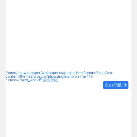
/home/asuwallpaper/wallpaper.sc/public_html/iphone7plus/wp-
content/themes/wpscip7plus/single.php on line
116
" class="next_wp">
前の壁紙
次の壁紙