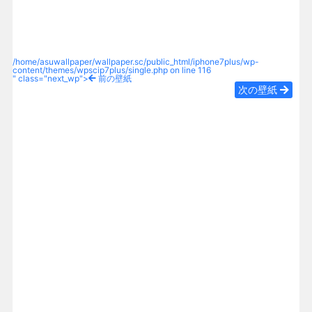
/home/asuwallpaper/wallpaper.sc/public_html/iphone7plus/wp-
content/themes/wpscip7plus/single.php on line
116
" class="next_wp">
前の壁紙
次の壁紙