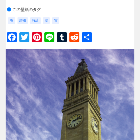
この壁紙のタグ
塔
建物
時計
空
雲
Facebook
Twitter
Pinterest
Line
Tumblr
Reddit
共
有