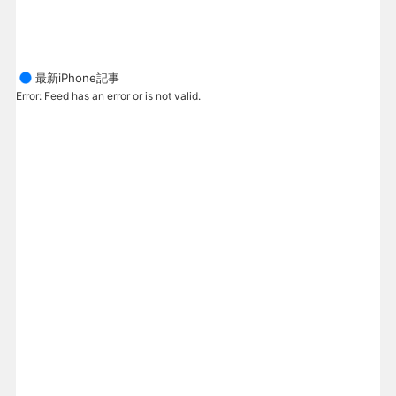
最新iPhone記事
Error: Feed has an error or is not valid.