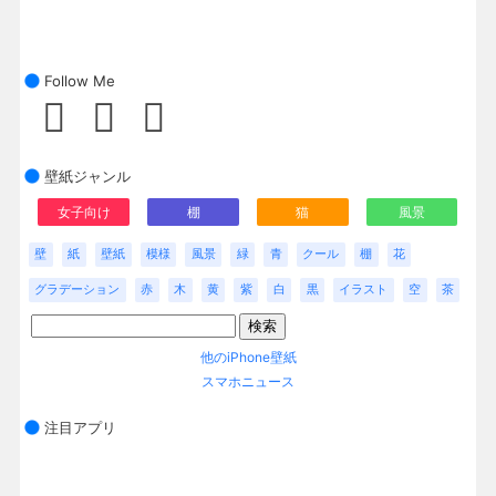
Follow Me
壁紙ジャンル
女子向け
棚
猫
風景
壁
紙
壁紙
模様
風景
緑
青
クール
棚
花
グラデーション
赤
木
黄
紫
白
黒
イラスト
空
茶
他のiPhone壁紙
スマホニュース
注目アプリ