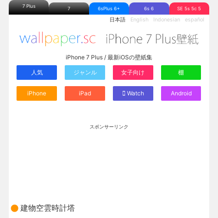
7 Plus
7
6sPlus 6+
6s 6
SE 5s 5c 5
日本語
English
Indonesian
español
iPhone 7 Plus / 最新iOSの壁紙集
人気
ジャンル
女子向け
棚
iPhone
iPad
Watch
Android
スポンサーリンク
建物空雲時計塔