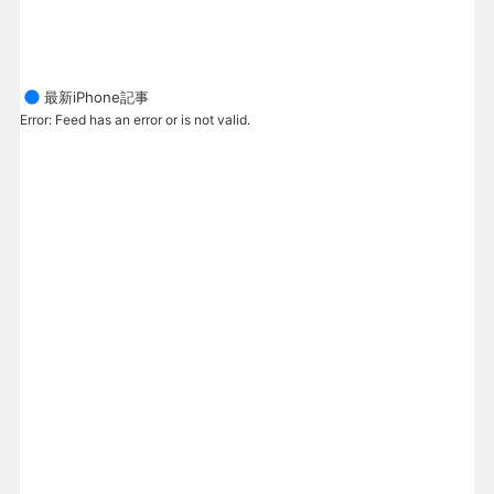
最新iPhone記事
Error: Feed has an error or is not valid.