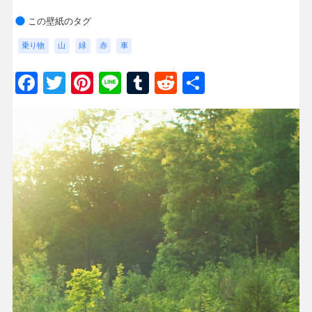
この壁紙のタグ
乗り物
山
緑
赤
車
Facebook
Twitter
Pinterest
Line
Tumblr
Reddit
共
有