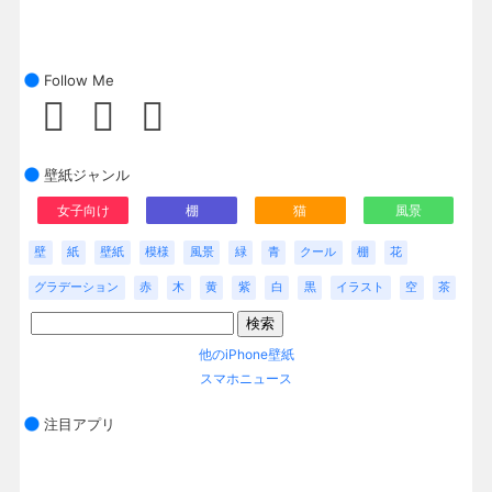
Follow Me
壁紙ジャンル
女子向け
棚
猫
風景
壁
紙
壁紙
模様
風景
緑
青
クール
棚
花
グラデーション
赤
木
黄
紫
白
黒
イラスト
空
茶
他のiPhone壁紙
スマホニュース
注目アプリ