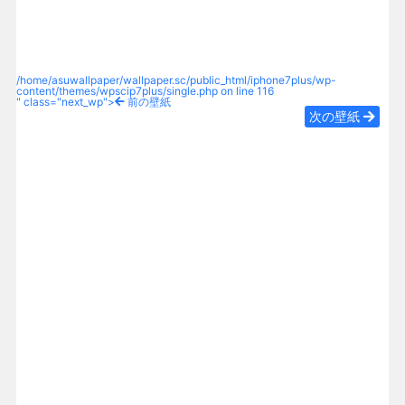
/home/asuwallpaper/wallpaper.sc/public_html/iphone7plus/wp-
content/themes/wpscip7plus/single.php on line
116
" class="next_wp">
前の壁紙
次の壁紙