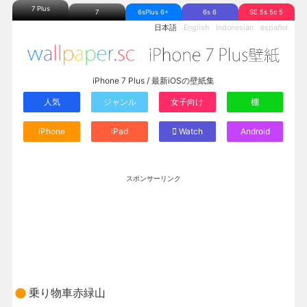
7 Plus
7
6sPlus 6+
6s 6
SE 5s 5c 5
日本語
English
Indonesian
español
iPhone 7 Plus / 最新iOSの壁紙集
人気
ジャンル
女子向け
棚
iPhone
iPad
Watch
Android
スポンサーリンク
乗り物車赤緑山