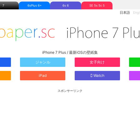
7
6sPlus 6+
6s 6
SE 5s 5c 5
日本語
Engl
iPhone 7 Plus / 最新iOSの壁紙集
ジャンル
女子向け
iPad
Watch
スポンサーリンク