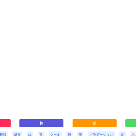
棚
猫
模様
風景
緑
青
クール
棚
花
グラデーション
赤
木