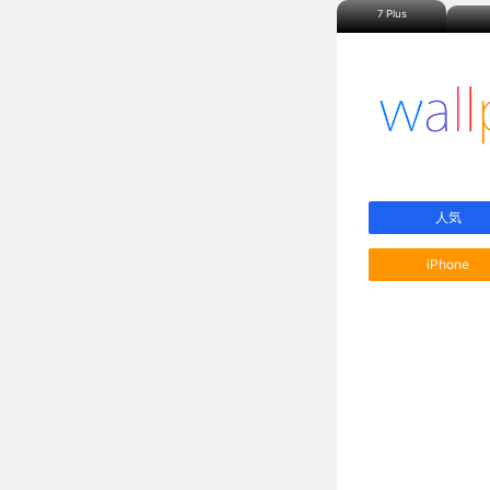
7 Plus
人気
iPhone