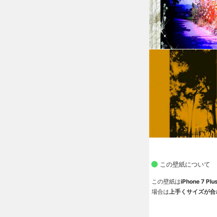
この壁紙について
この壁紙は
iPhone 7
場合は
上手くサイズが合