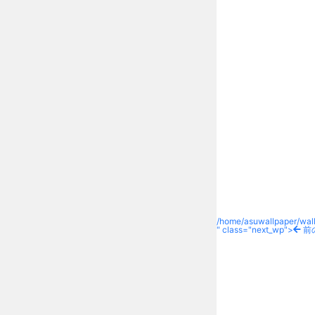
/home/asuwallpaper/wall
" class="next_wp">
前