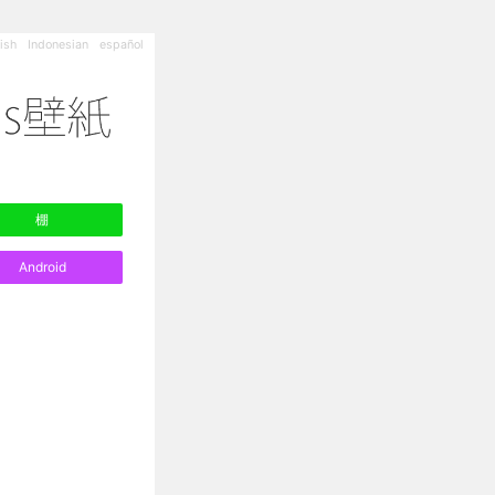
ish
Indonesian
español
棚
Android