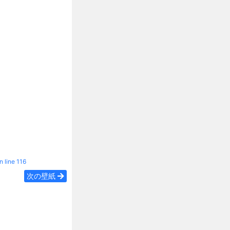
n line
116
次の壁紙