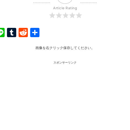
Article Rating
ook
ter
interest
Line
Tumblr
Reddit
共
有
画像を右クリック保存してください。
スポンサーリンク