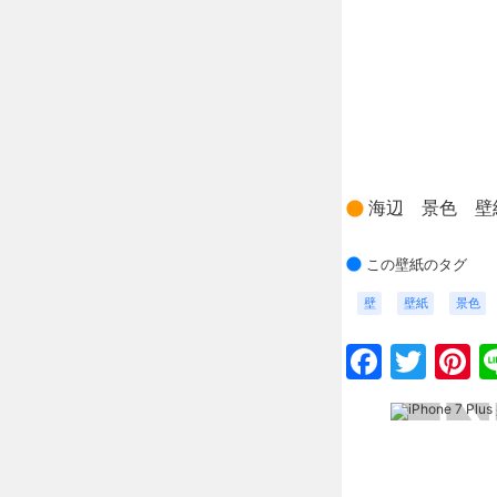
海辺 景色 壁
この壁紙のタグ
壁
壁紙
景色
Faceb
Twit
P