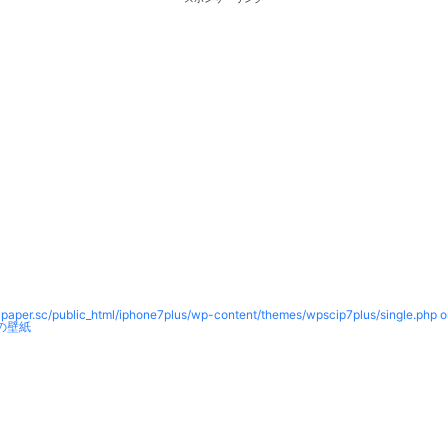
paper.sc/public_html/iphone7plus/wp-content/themes/wpscip7plus/single.php o
の壁紙