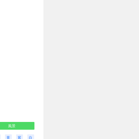
風景
黄
紫
白