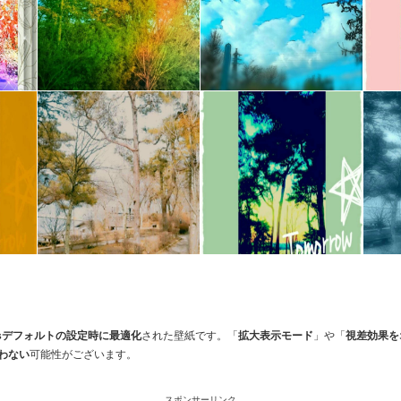
 Plusデフォルトの設定時に最適化
された壁紙です。「
拡大表示モード
」や「
視差効果を
わない
可能性がございます。
スポンサーリンク