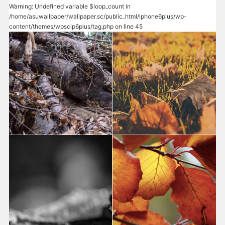
Warning
: Undefined variable $loop_count in
/home/asuwallpaper/wallpaper.sc/public_html/iphone6plus/wp-
content/themes/wpscip6plus/tag.php
on line
45