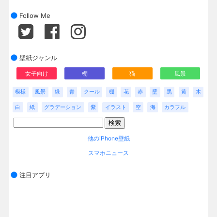
Follow Me
壁紙ジャンル
女子向け
棚
猫
風景
模様
風景
緑
青
クール
棚
花
赤
壁
黒
黄
木
白
紙
グラデーション
紫
イラスト
空
海
カラフル
他のiPhone壁紙
スマホニュース
注目アプリ