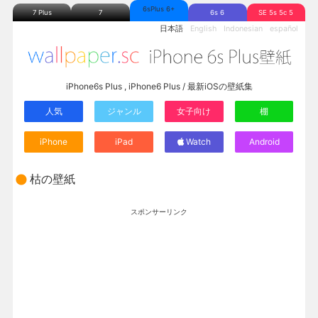
6sPlus 6+
7 Plus
7
6s 6
SE 5s 5c 5
日本語
English
Indonesian
español
iPhone6s Plus , iPhone6 Plus / 最新iOSの壁紙集
人気
ジャンル
女子向け
棚
iPhone
iPad
Watch
Android
枯の壁紙
スポンサーリンク