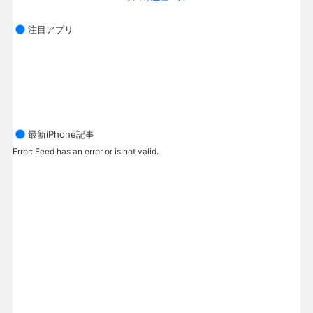
注目アプリ
最新iPhone記事
Error: Feed has an error or is not valid.