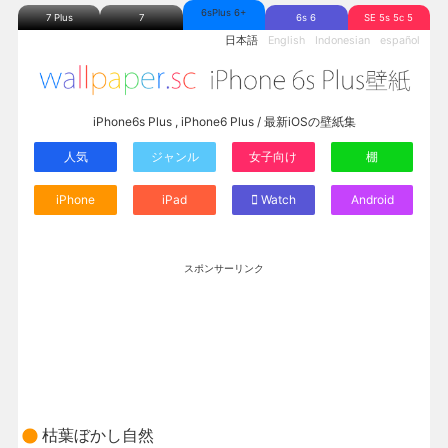
6sPlus 6+
7 Plus
7
6s 6
SE 5s 5c 5
日本語
English
Indonesian
español
iPhone6s Plus , iPhone6 Plus / 最新iOSの壁紙集
人気
ジャンル
女子向け
棚
iPhone
iPad
Watch
Android
スポンサーリンク
枯葉ぼかし自然