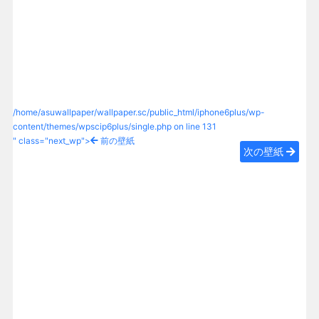
/home/asuwallpaper/wallpaper.sc/public_html/iphone6plus/wp-
content/themes/wpscip6plus/single.php on line
131
" class="next_wp">
前の壁紙
次の壁紙