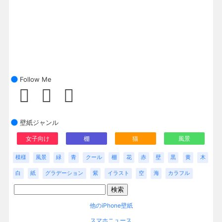
Follow Me
壁紙ジャンル
女子向け
棚
猫
風景
模様
風景
緑
青
クール
棚
花
赤
壁
黒
黄
木
白
紙
グラデーション
紫
イラスト
空
海
カラフル
他のiPhone壁紙
スマホニュース