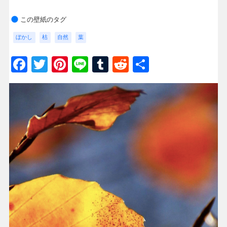
この壁紙のタグ
ぼかし
枯
自然
葉
Facebook
Twitter
Pinterest
Line
Tumblr
Reddit
共
有