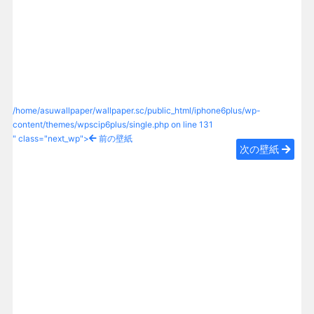
/home/asuwallpaper/wallpaper.sc/public_html/iphone6plus/wp-
content/themes/wpscip6plus/single.php on line
131
" class="next_wp">
前の壁紙
次の壁紙