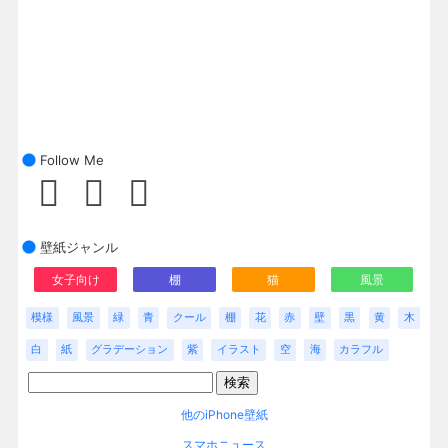
Follow Me
壁紙ジャンル
女子向け
棚
猫
風景
模様
風景
緑
青
クール
棚
花
赤
壁
黒
黄
木
白
紙
グラデーション
紫
イラスト
空
海
カラフル
他のiPhone壁紙
スマホニュース