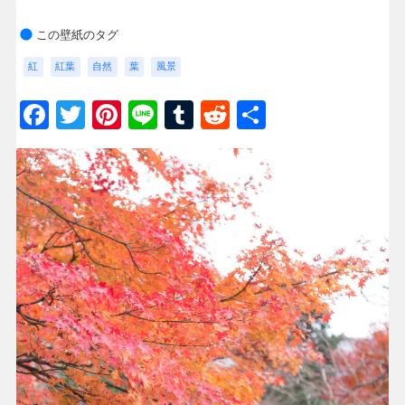
この壁紙のタグ
紅
紅葉
自然
葉
風景
Facebook
Twitter
Pinterest
Line
Tumblr
Reddit
共
有