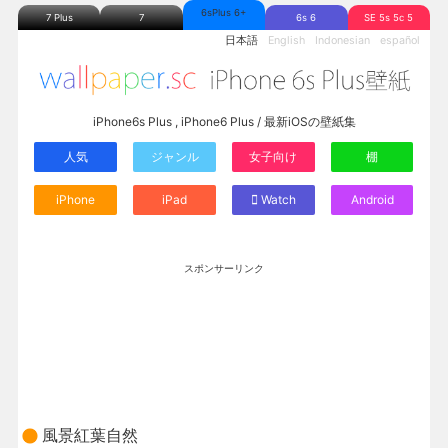
6sPlus 6+
7 Plus
7
6s 6
SE 5s 5c 5
日本語
English
Indonesian
español
iPhone6s Plus , iPhone6 Plus / 最新iOSの壁紙集
人気
ジャンル
女子向け
棚
iPhone
iPad
Watch
Android
スポンサーリンク
風景紅葉自然