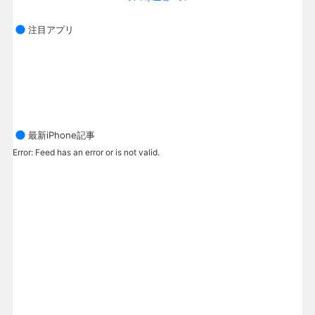
注目アプリ
最新iPhone記事
Error: Feed has an error or is not valid.