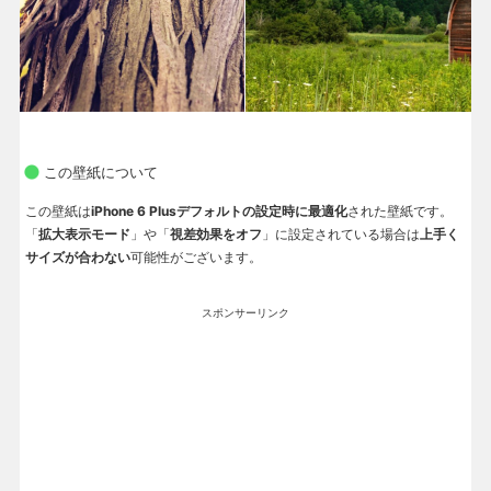
この壁紙について
この壁紙は
iPhone 6 Plusデフォルトの設定時に最適化
された壁紙です。
「
拡大表示モード
」や「
視差効果をオフ
」に設定されている場合は
上手く
サイズが合わない
可能性がございます。
スポンサーリンク