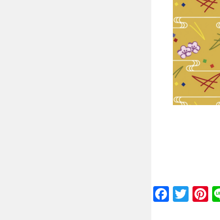
Faceb
Twit
P