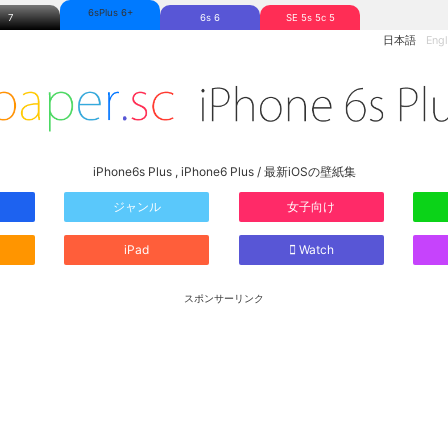
6sPlus 6+
7
6s 6
SE 5s 5c 5
日本語
Engl
iPhone6s Plus , iPhone6 Plus / 最新iOSの壁紙集
ジャンル
女子向け
iPad
Watch
スポンサーリンク