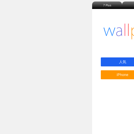
7 Plus
人気
iPhone