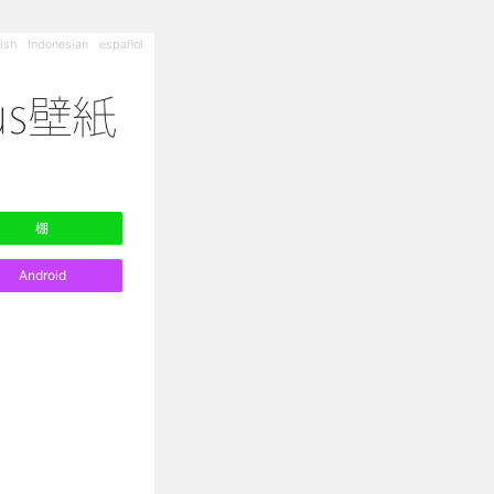
ish
Indonesian
español
棚
Android