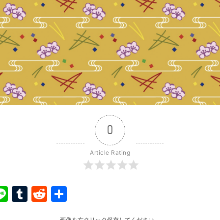
0
Article Rating
ook
ter
interest
Line
Tumblr
Reddit
共
有
画像を右クリック保存してください。