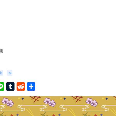
棚
様
茶
ook
ter
interest
Line
Tumblr
Reddit
共
有