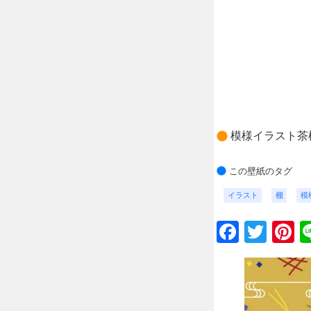
模様イラスト茶
この壁紙のタグ
イラスト
棚
模
Faceb
Twit
P