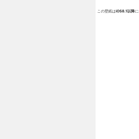
この壁紙は
iOS8.1以降
に