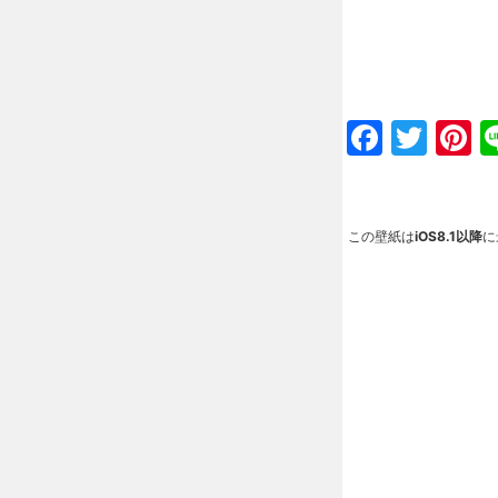
Faceb
Twit
P
この壁紙は
iOS8.1以降
に