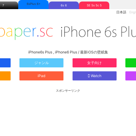
6sPlus 6+
7
6s 6
SE 5s 5c 5
日本語
Engl
iPhone6s Plus , iPhone6 Plus / 最新iOSの壁紙集
ジャンル
女子向け
iPad
Watch
スポンサーリンク