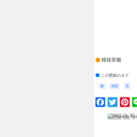
模様茶棚
この壁紙のタグ
棚
模様
茶
Faceb
Twit
P