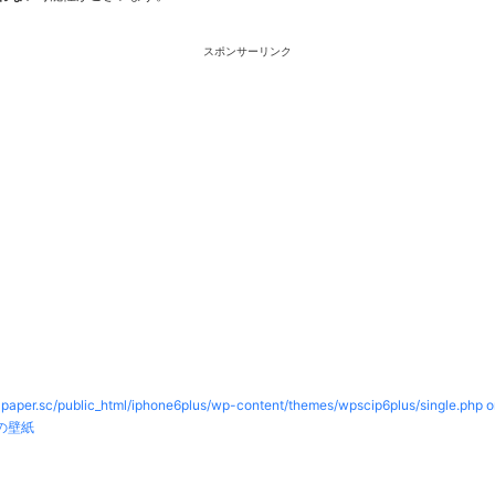
スポンサーリンク
paper.sc/public_html/iphone6plus/wp-content/themes/wpscip6plus/single.php o
の壁紙