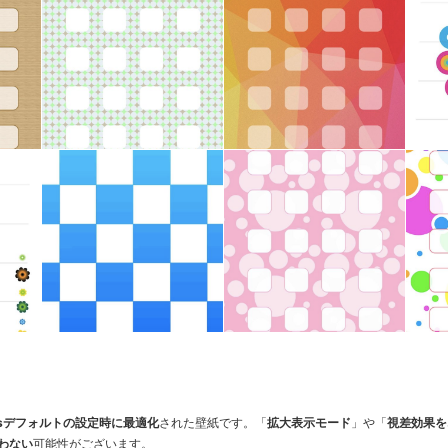
 Plusデフォルトの設定時に最適化
された壁紙です。「
拡大表示モード
」や「
視差効果を
わない
可能性がございます。