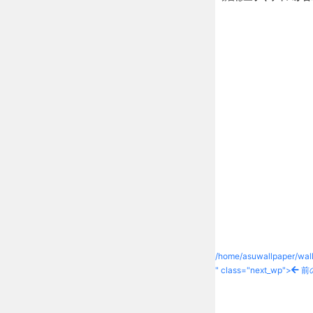
/home/asuwallpaper/wall
" class="next_wp">
前