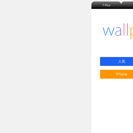
7 Plus
人気
iPhone