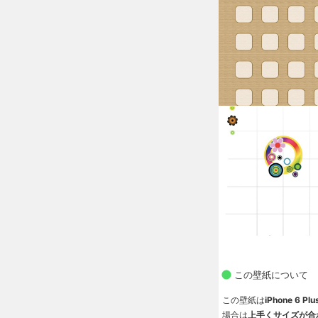
この壁紙について
この壁紙は
iPhone 6
場合は
上手くサイズが合