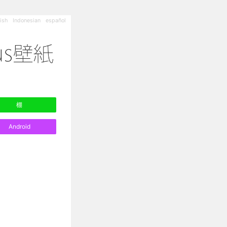
ish
Indonesian
español
棚
Android