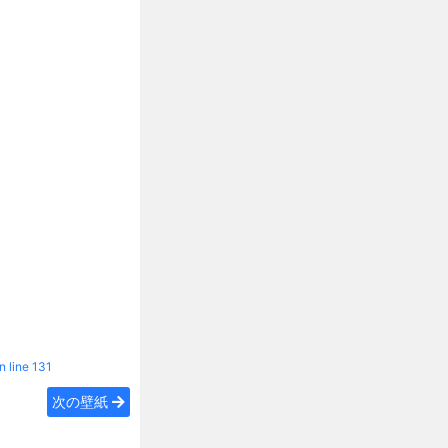
n line
131
次の壁紙