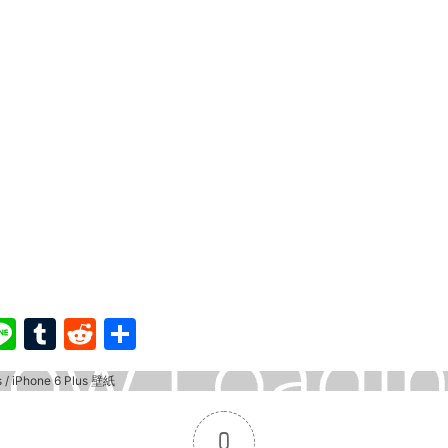
ook
ter
interest
Line
Tumblr
Reddit
共
有
0