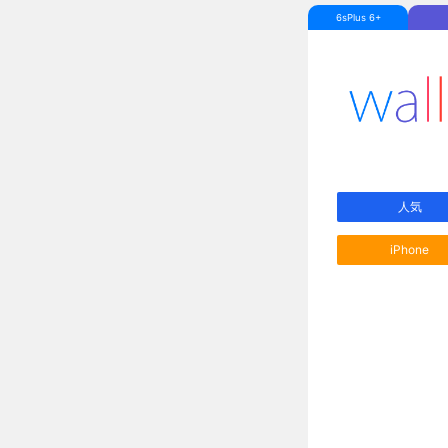
6sPlus 6+
人気
iPhone