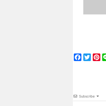
Faceb
Twit
P
Subscribe