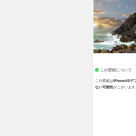
この壁紙について
この壁紙は
iPhone4
ない可能性
がございます