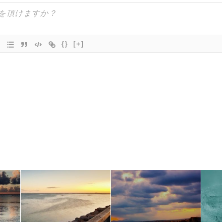
{}
[+]