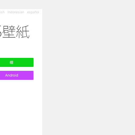
ish
Indonesian
español
棚
Android