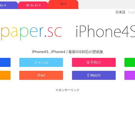
4s 4
6s 6
SE 5s 5c 5
日本語
Engl
iPhone4S , iPhone4 / 最新iOS対応の壁紙集
ジャンル
女子向け
iPad
Watch
スポンサーリンク