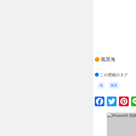
風景海
この壁紙のタグ
海
風景
Faceb
Twit
P