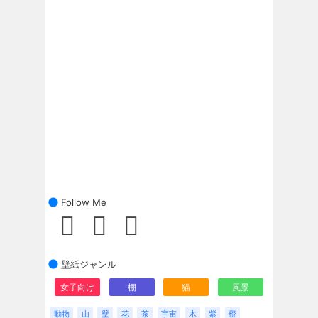
Follow Me
壁紙ジャンル
女子向け
棚
猫
風景
動物
山
壁
花
茶
宇宙
木
紫
橙