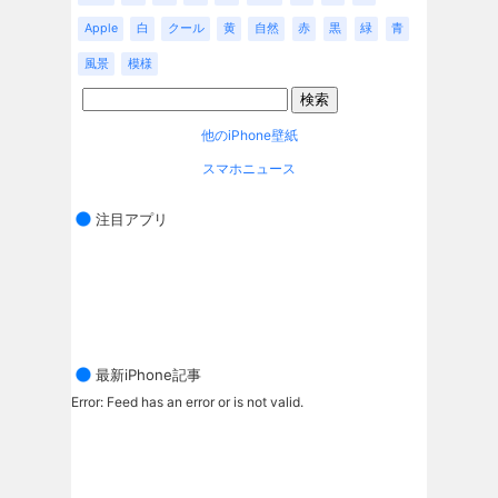
Apple
白
クール
黄
自然
赤
黒
緑
青
風景
模様
他のiPhone壁紙
スマホニュース
注目アプリ
最新iPhone記事
Error: Feed has an error or is not valid.