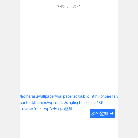
スポンサーリンク
/home/asuwallpaper/wallpaper.sc/public_html/iphone4s/wp-
content/themes/wpscip4s/single.php on line
139
" class="next_wp">
前の壁紙
次の壁紙