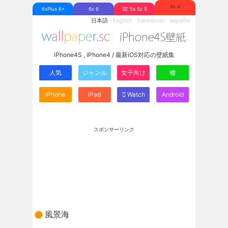
4s 4
6sPlus 6+
6s 6
SE 5s 5c 5
日本語
English
Indonesian
español
iPhone4S , iPhone4 / 最新iOS対応の壁紙集
人気
ジャンル
女子向け
棚
iPhone
iPad
Watch
Android
スポンサーリンク
風景海