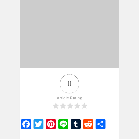
0
Article Rating
Facebook
Twitter
Pinterest
Line
Tumblr
Reddit
共
有