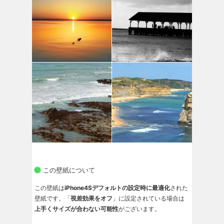
この壁紙について
この壁紙は
iPhone4Sデフォルトの設定時に最適化
された
壁紙です。「
視差効果をオフ
」に設定されている場合は
上手くサイズが合わない可能性
がございます。