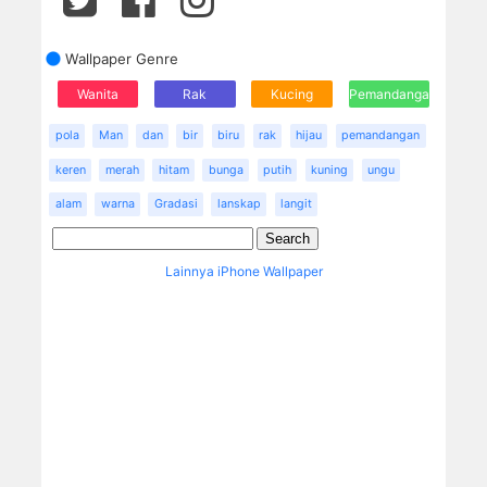
Wallpaper Genre
Wanita
Rak
Kucing
Pemandangan
pola
Man
dan
bir
biru
rak
hijau
pemandangan
keren
merah
hitam
bunga
putih
kuning
ungu
alam
warna
Gradasi
lanskap
langit
Lainnya iPhone Wallpaper