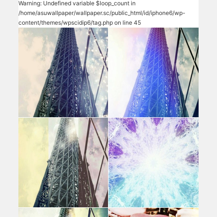
Warning
: Undefined variable $loop_count in
/home/asuwallpaper/wallpaper.sc/public_html/id/iphone6/wp-
content/themes/wpscidip6/tag.php
on line
45