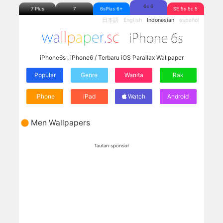
6s 6
7 Plus
7
6sPlus 6+
SE 5s 5c 5
日本語
English
Indonesian
español
iPhone6s , iPhone6 / Terbaru iOS Parallax Wallpaper
Popular
Genre
Wanita
Rak
iPhone
iPad
Watch
Android
Men Wallpapers
Tautan sponsor