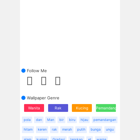
Follow Me
Wallpaper Genre
Wanita
Rak
Kucing
Pemandangan
pola
dan
Man
bir
biru
hijau
pemandangan
hitam
keren
rak
merah
putih
bunga
ungu
alam
kuning
Gradasi
lanskap
et
warna