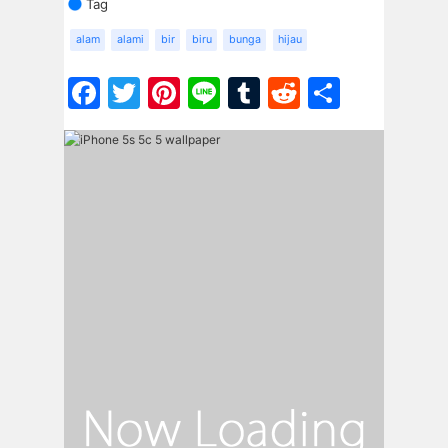
Tag
alam
alami
bir
biru
bunga
hijau
Facebook
Twitter
Pinterest
Line
Tumblr
Reddit
Share