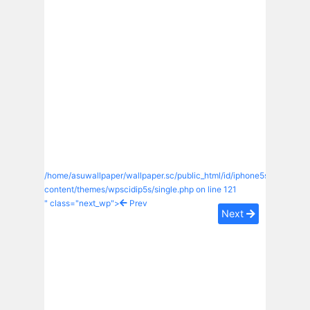
/home/asuwallpaper/wallpaper.sc/public_html/id/iphone5s/wp-
content/themes/wpscidip5s/single.php on line
121
" class="next_wp">
Prev
Next