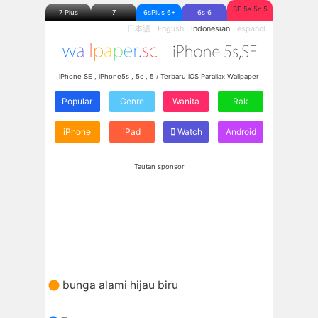
SE 5s 5c 5
7 Plus
7
6sPlus 6+
6s 6
日本語
English
Indonesian
español
iPhone SE , iPhone5s , 5c , 5 / Terbaru iOS Parallax Wallpaper
Popular
Genre
Wanita
Rak
iPhone
iPad
Watch
Android
Tautan sponsor
bunga alami hijau biru