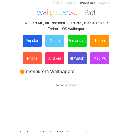
日本語
English
Indonesian
español
All iPad Air , All iPad mini , iPad Pro , iPad & Tablet /
Terbaru iOS Wallpaper
Popular
Genre
Pemandangan
Keren
iPhone
Android
Watch
Mac PC
monokrom Wallpapers
Tautan sponsor