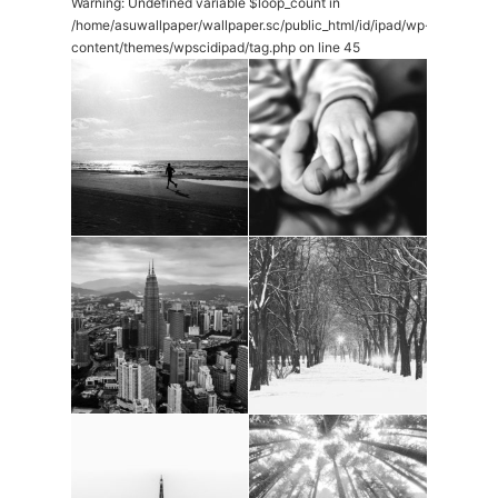
Warning
: Undefined variable $loop_count in
/home/asuwallpaper/wallpaper.sc/public_html/id/ipad/wp-
content/themes/wpscidipad/tag.php
on line
45