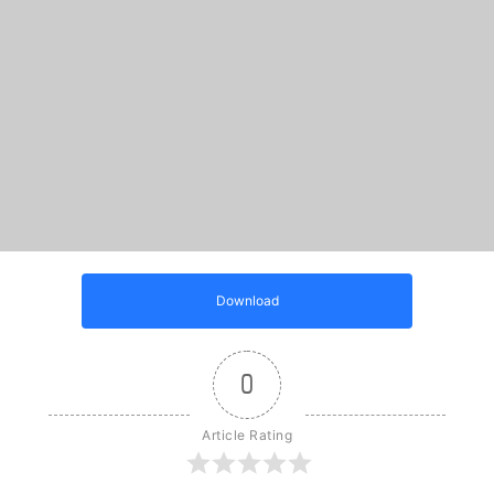
Download
0
Article Rating