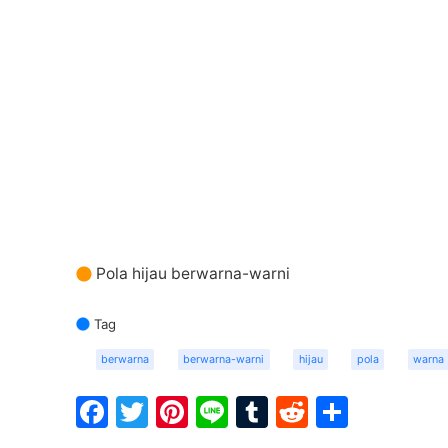
Pola hijau berwarna-warni
Tag
berwarna
berwarna-warni
hijau
pola
warna
Facebook
Twitter
Pinterest
Line
Tumblr
Reddit
Share