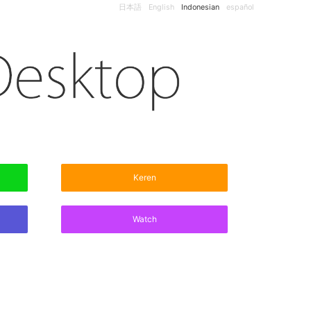
日本語
English
Indonesian
español
Keren
Watch