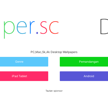
PC,Mac,5k,4k Desktop Wallpapers
Genre
Pemandangan
iPad Tablet
Android
Tautan sponsor