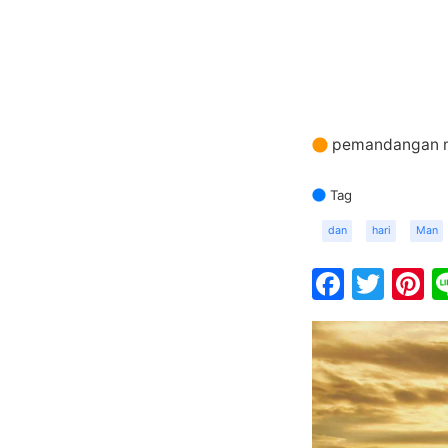
pemandangan m
Tag
dan
hari
Man
Faceb
Twit
P