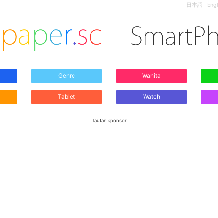
日本語
Engl
Genre
Wanita
Tablet
Watch
Tautan sponsor