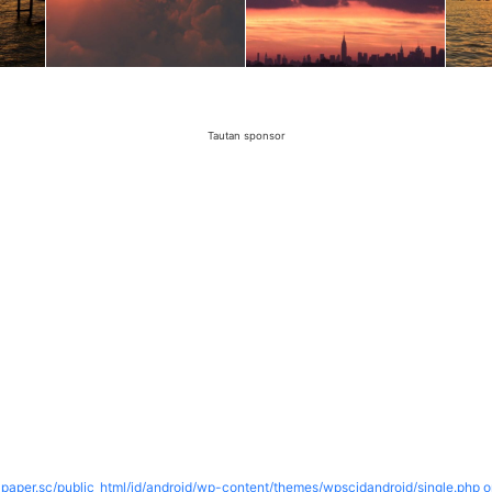
Tautan sponsor
paper.sc/public_html/id/android/wp-content/themes/wpscidandroid/single.php o