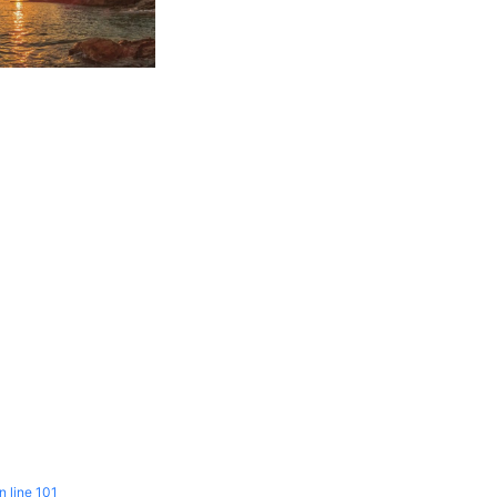
n line
101