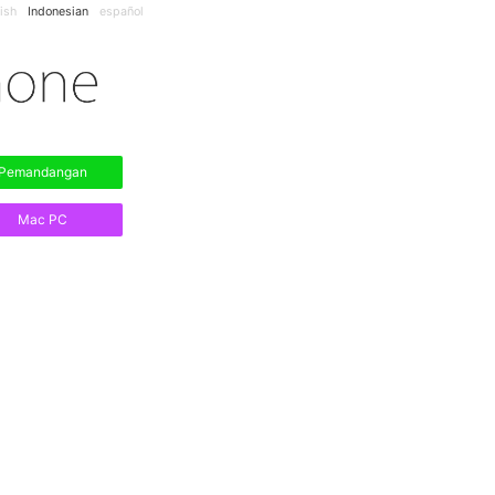
ish
Indonesian
español
Pemandangan
Mac PC