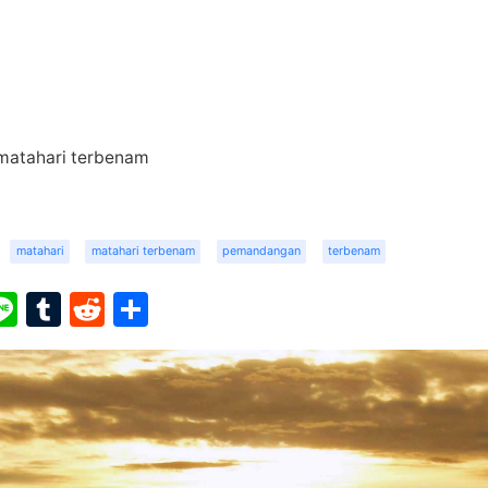
atahari terbenam
matahari
matahari terbenam
pemandangan
terbenam
ook
ter
interest
Line
Tumblr
Reddit
Share