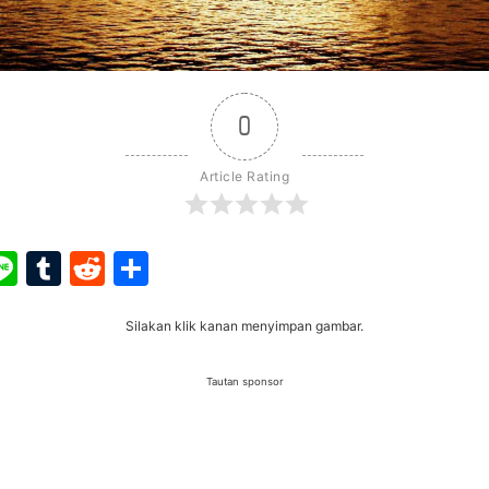
0
Article Rating
ook
ter
interest
Line
Tumblr
Reddit
Share
Silakan klik kanan menyimpan gambar.
Tautan sponsor