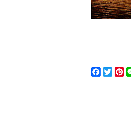
Faceb
Twit
P