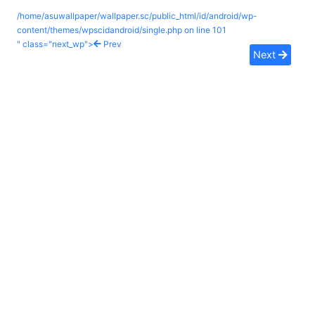
/home/asuwallpaper/wallpaper.sc/public_html/id/android/wp-
content/themes/wpscidandroid/single.php on line
101
" class="next_wp">
Prev
Next