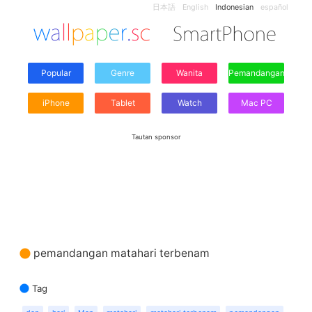
日本語
English
Indonesian
español
Popular
Genre
Wanita
Pemandangan
iPhone
Tablet
Watch
Mac PC
Tautan sponsor
pemandangan matahari terbenam
Tag