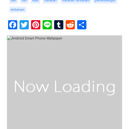
dan
hari
Man
matahari
matahari terbenam
pemandangan
terbenam
Facebook
Twitter
Pinterest
Line
Tumblr
Reddit
Share