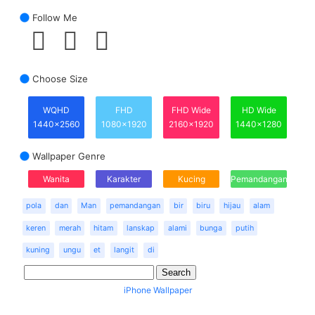
Follow Me
Choose Size
WQHD
FHD
FHD Wide
HD Wide
1440x2560
1080x1920
2160x1920
1440x1280
Wallpaper Genre
Wanita
Karakter
Kucing
Pemandangan
pola
dan
Man
pemandangan
bir
biru
hijau
alam
keren
merah
hitam
lanskap
alami
bunga
putih
kuning
ungu
et
langit
di
iPhone Wallpaper