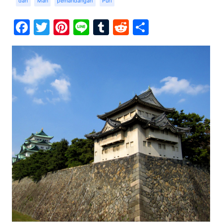
dan
Man
pemandangan
Puri
Facebook
Twitter
Pinterest
Line
Tumblr
Reddit
Share