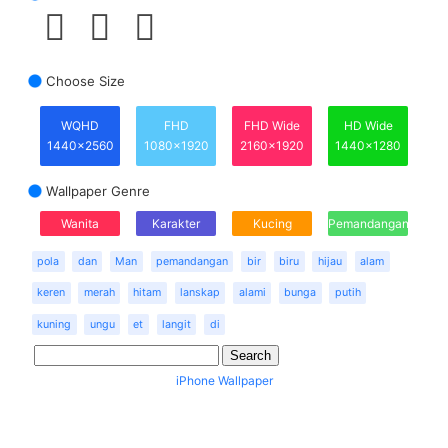
Choose Size
WQHD
FHD
FHD Wide
HD Wide
1440x2560
1080x1920
2160x1920
1440x1280
Wallpaper Genre
Wanita
Karakter
Kucing
Pemandangan
pola
dan
Man
pemandangan
bir
biru
hijau
alam
keren
merah
hitam
lanskap
alami
bunga
putih
kuning
ungu
et
langit
di
iPhone Wallpaper