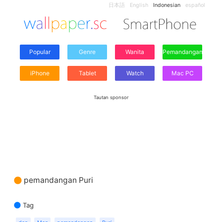
日本語
English
Indonesian
español
Popular
Genre
Wanita
Pemandangan
iPhone
Tablet
Watch
Mac PC
Tautan sponsor
pemandangan Puri
Tag