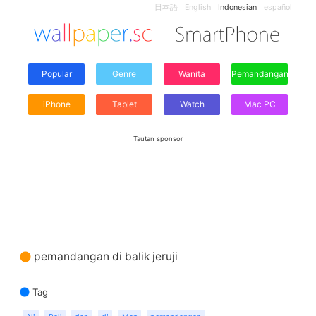
日本語
English
Indonesian
español
Popular
Genre
Wanita
Pemandangan
iPhone
Tablet
Watch
Mac PC
Tautan sponsor
pemandangan di balik jeruji
Tag