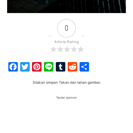
0
Article Rating
Facebook
Twitter
Pinterest
Line
Tumblr
Reddit
Share
Silakan simpan Tekan dan tahan gambar.
Tautan sponsor