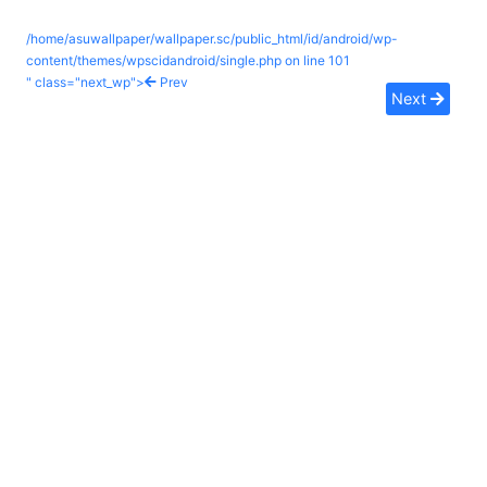
/home/asuwallpaper/wallpaper.sc/public_html/id/android/wp-
content/themes/wpscidandroid/single.php on line
101
" class="next_wp">
Prev
Next