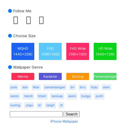
Follow Me
Choose Size
WQHD
FHD
FHD Wide
HD Wide
1440x2560
1080x1920
2160x1920
1440x1280
Wallpaper Genre
Wanita
Karakter
Kucing
Pemandangan
pola
dan
Man
pemandangan
bir
biru
hijau
alam
keren
merah
hitam
lanskap
alami
bunga
putih
kuning
ungu
et
langit
di
iPhone Wallpaper