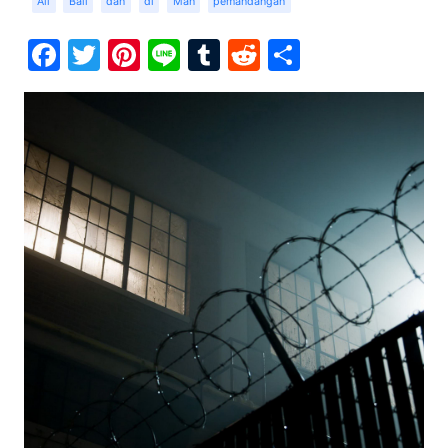
Ali
Bali
dan
di
Man
pemandangan
Facebook
Twitter
Pinterest
Line
Tumblr
Reddit
Share