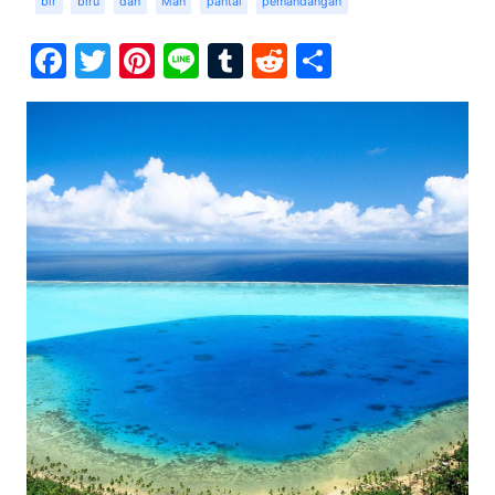
bir
biru
dan
Man
pantai
pemandangan
Facebook
Twitter
Pinterest
Line
Tumblr
Reddit
Share