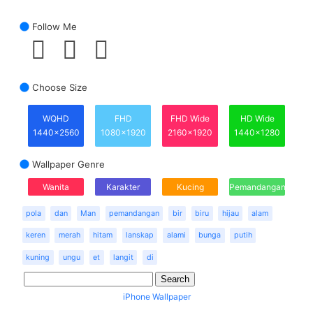
Follow Me
Choose Size
WQHD
FHD
FHD Wide
HD Wide
1440x2560
1080x1920
2160x1920
1440x1280
Wallpaper Genre
Wanita
Karakter
Kucing
Pemandangan
pola
dan
Man
pemandangan
bir
biru
hijau
alam
keren
merah
hitam
lanskap
alami
bunga
putih
kuning
ungu
et
langit
di
iPhone Wallpaper