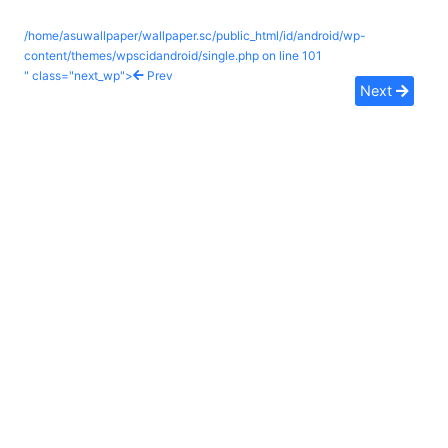
/home/asuwallpaper/wallpaper.sc/public_html/id/android/wp-
content/themes/wpscidandroid/single.php on line
101
" class="next_wp">
Prev
Next