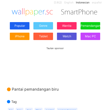
日本語
English
Indonesian
español
Popular
Genre
Wanita
Pemandangan
iPhone
Tablet
Watch
Mac PC
Tautan sponsor
Pantai pemandangan biru
Tag