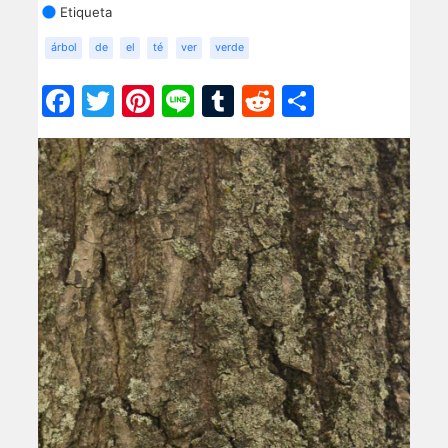
Etiqueta
árbol
de
el
té
ver
verde
Facebook
Twitter
Pinterest
Line
Tumblr
Reddit
Share