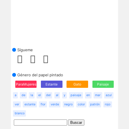
Sígueme
Género del papel pintado
ParaMujeres
Estante
Gato
Paisaje
a
de
la
el
del
al
y
paisaje
en
mar
azul
ver
estante
flor
verde
negro
color
patrón
rojo
blanco