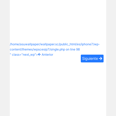
/home/asuwallpaper/wallpaper.sc/public_html/es/iphone7/wp-
content/themes/wpscesip7/single.php on line
98
" class="next_wp">
Anterior
Siguiente