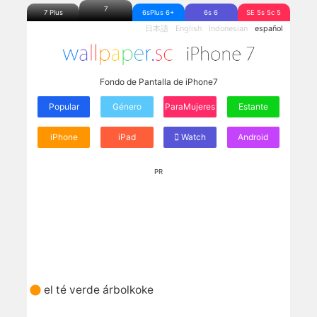
7
7 Plus
6sPlus 6+
6s 6
SE 5s 5c 5
日本語
English
Indonesian
español
Fondo de Pantalla de iPhone7
Popular
Género
ParaMujeres
Estante
iPhone
iPad
Watch
Android
PR
el té verde árbolkoke