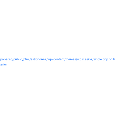
paper.sc/public_html/es/iphone7/wp-content/themes/wpscesip7/single.php on l
erior