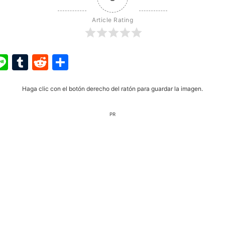
Article Rating
ook
ter
interest
Line
Tumblr
Reddit
Share
Haga clic con el botón derecho del ratón para guardar la imagen.
PR