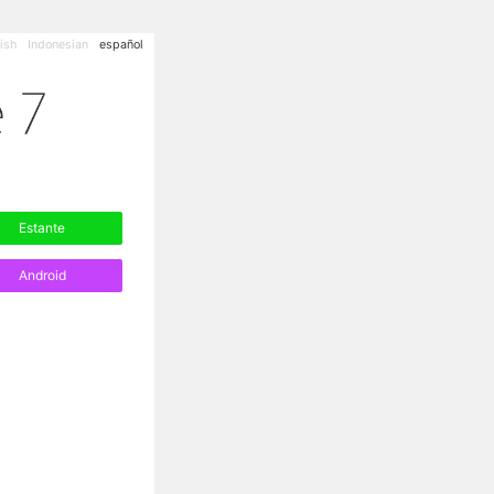
ish
Indonesian
español
Estante
Android