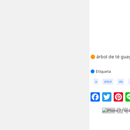
árbol de té gua
Etiqueta
a
árbol
de
Faceb
Twit
P