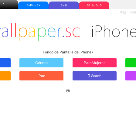
7
6sPlus 6+
6s 6
SE 5s 5c 5
日本語
Engl
Fondo de Pantalla de iPhone7
Género
ParaMujeres
iPad
Watch
PR