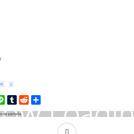
y
té
y
ook
ter
interest
Line
Tumblr
Reddit
Share
0