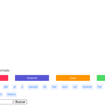
pintado
Estante
Gato
del
al
y
paisaje
en
mar
azul
ver
estante
flor
jo
blanco