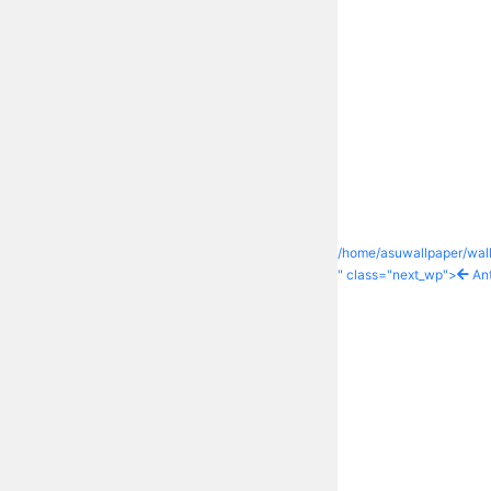
/home/asuwallpaper/wall
" class="next_wp">
Ant