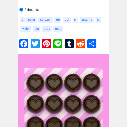
Etiqueta
a
color
corazón
de
del
el
estante
la
Mujer
ola
para
rosa
Facebook
Twitter
Pinterest
Line
Tumblr
Reddit
Share