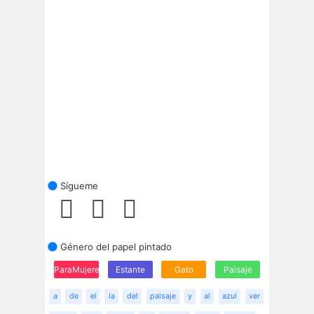
Sígueme
Género del papel pintado
ParaMujeres
Estante
Gato
Paisaje
a
de
el
la
del
paisaje
y
al
azul
ver