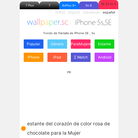
SE 5s 5c 5
7 Plus
7
6sPlus 6+
6s 6
日本語
English
Indonesian
español
Fondo de Pantalla de iPhone SE , 5s
Popular
Género
ParaMujeres
Estante
iPhone
iPad
Watch
Android
PR
estante del corazón de color rosa de
chocolate para la Mujer