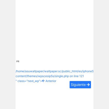
PR
/home/asuwallpaper/wallpaper.sc/public_html/es/iphone5s/wp-
content/themes/wpscesip5s/single.php on line
121
" class="next_wp">
Anterior
Siguiente