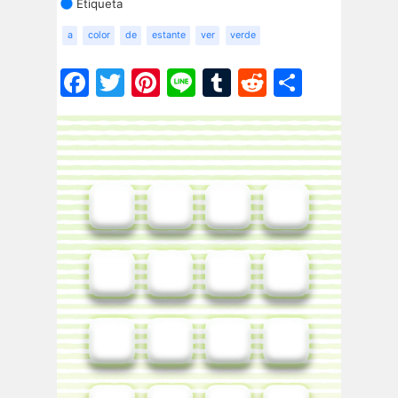
Etiqueta
a
color
de
estante
ver
verde
Facebook
Twitter
Pinterest
Line
Tumblr
Reddit
Share