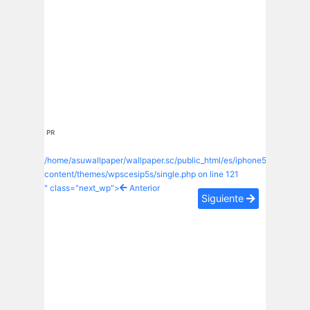
PR
/home/asuwallpaper/wallpaper.sc/public_html/es/iphone5s/wp-
content/themes/wpscesip5s/single.php on line
121
" class="next_wp">
Anterior
Siguiente