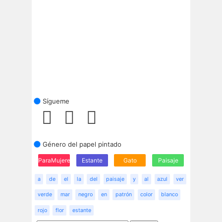
Sígueme
Género del papel pintado
ParaMujeres
Estante
Gato
Paisaje
a
de
el
la
del
paisaje
y
al
azul
ver
verde
mar
negro
en
patrón
color
blanco
rojo
flor
estante