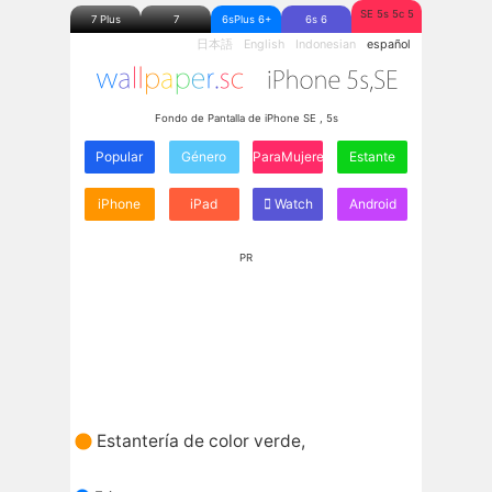
SE 5s 5c 5
7 Plus
7
6sPlus 6+
6s 6
日本語
English
Indonesian
español
Fondo de Pantalla de iPhone SE , 5s
Popular
Género
ParaMujeres
Estante
iPhone
iPad
Watch
Android
PR
Estantería de color verde,