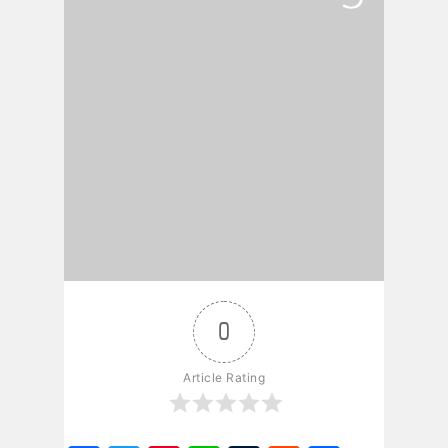
0
Article Rating