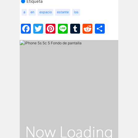
Etiqueta
a
en
espacio
estante
los
Facebook
Twitter
Pinterest
Line
Tumblr
Reddit
Share