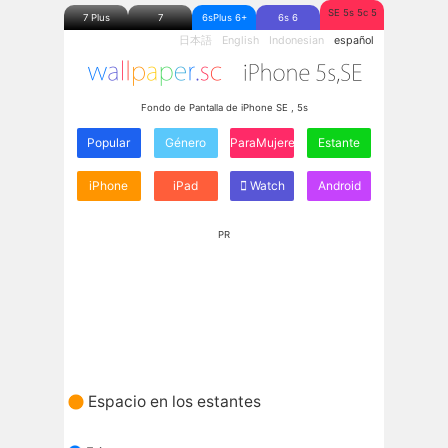
SE 5s 5c 5
7 Plus
7
6sPlus 6+
6s 6
日本語
English
Indonesian
español
Fondo de Pantalla de iPhone SE , 5s
Popular
Género
ParaMujeres
Estante
iPhone
iPad
Watch
Android
PR
Espacio en los estantes