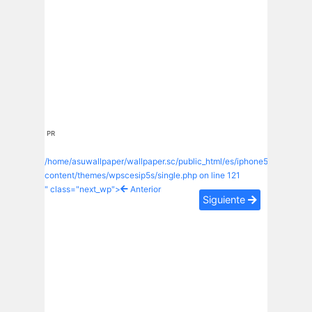
PR
/home/asuwallpaper/wallpaper.sc/public_html/es/iphone5s/wp-
content/themes/wpscesip5s/single.php on line
121
" class="next_wp">
Anterior
Siguiente