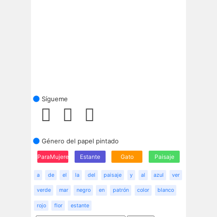
Sígueme
Género del papel pintado
ParaMujeres
Estante
Gato
Paisaje
a
de
el
la
del
paisaje
y
al
azul
ver
verde
mar
negro
en
patrón
color
blanco
rojo
flor
estante