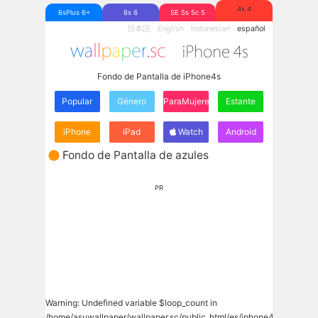
4s 4
6sPlus 6+
6s 6
SE 5s 5c 5
日本語
English
Indonesian
español
Fondo de Pantalla de iPhone4s
Popular
Género
ParaMujeres
Estante
iPhone
iPad
Watch
Android
Fondo de Pantalla de azules
PR
Warning
: Undefined variable $loop_count in
/home/asuwallpaper/wallpaper.sc/public_html/es/iphone4s/wp-