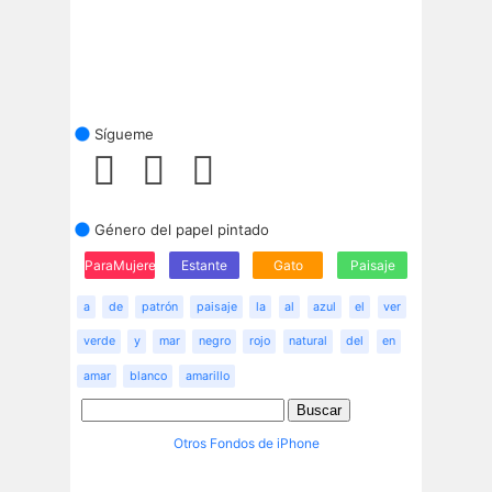
Sígueme
Género del papel pintado
ParaMujeres
Estante
Gato
Paisaje
a
de
patrón
paisaje
la
al
azul
el
ver
verde
y
mar
negro
rojo
natural
del
en
amar
blanco
amarillo
Otros Fondos de iPhone