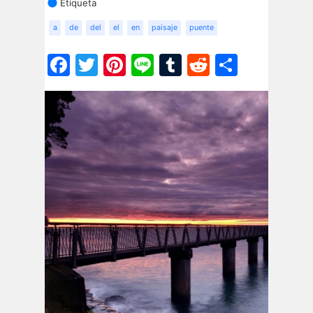
Etiqueta
a
de
del
el
en
paisaje
puente
Facebook
Twitter
Pinterest
Line
Tumblr
Reddit
Share