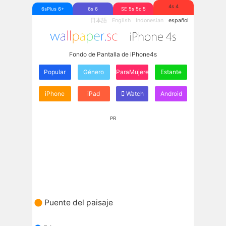
4s 4
6sPlus 6+
6s 6
SE 5s 5c 5
日本語
English
Indonesian
español
Fondo de Pantalla de iPhone4s
Popular
Género
ParaMujeres
Estante
iPhone
iPad
Watch
Android
PR
Puente del paisaje