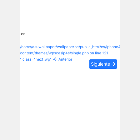
PR
/home/asuwallpaper/wallpaper.sc/public_html/es/iphone4s/wp-
content/themes/wpscesip4s/single.php on line
121
" class="next_wp">
Anterior
Siguiente