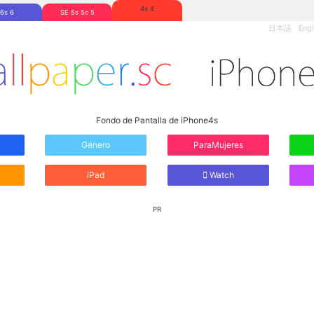
4s 4
6s 6
SE 5s 5c 5
日本語
Engl
Fondo de Pantalla de iPhone4s
Género
ParaMujeres
iPad
Watch
PR