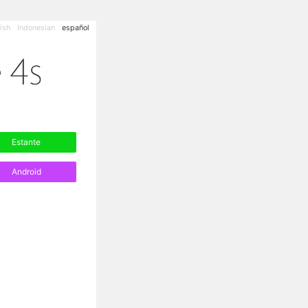
ish
Indonesian
español
Estante
Android