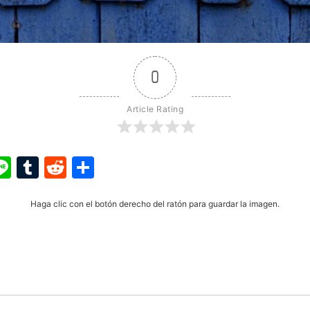
0
Article Rating
ook
ter
interest
Line
Tumblr
Reddit
Share
Haga clic con el botón derecho del ratón para guardar la imagen.