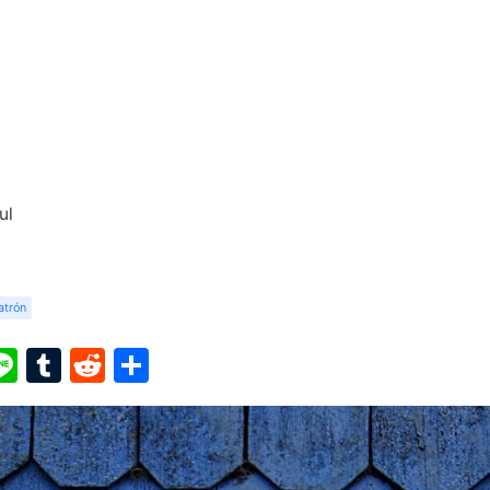
ul
atrón
ook
ter
interest
Line
Tumblr
Reddit
Share