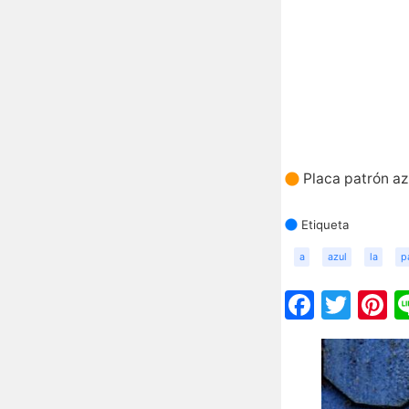
Placa patrón az
Etiqueta
a
azul
la
p
Faceb
Twit
P