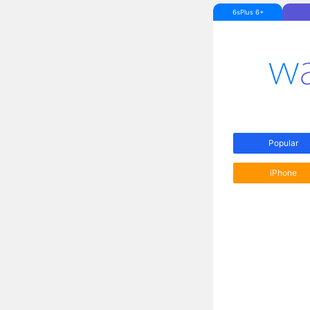
6sPlus 6+
Popular
iPhone