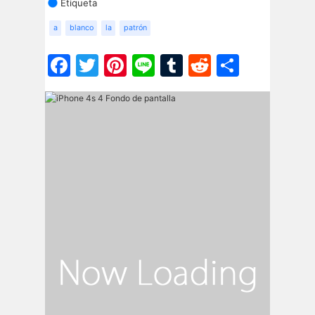
Etiqueta
a
blanco
la
patrón
Facebook
Twitter
Pinterest
Line
Tumblr
Reddit
Share