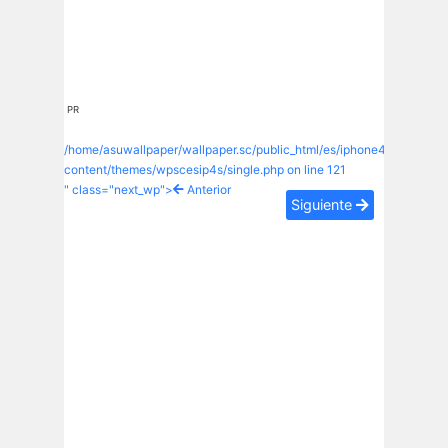
PR
/home/asuwallpaper/wallpaper.sc/public_html/es/iphone4s/wp-
content/themes/wpscesip4s/single.php on line
121
" class="next_wp">
Anterior
Siguiente