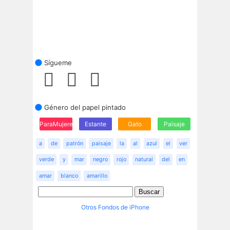
Sígueme
Género del papel pintado
ParaMujeres
Estante
Gato
Paisaje
a
de
patrón
paisaje
la
al
azul
el
ver
verde
y
mar
negro
rojo
natural
del
en
amar
blanco
amarillo
Otros Fondos de iPhone