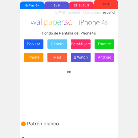
4s 4
6sPlus 6+
6s 6
SE 5s 5c 5
日本語
English
Indonesian
español
Fondo de Pantalla de iPhone4s
Popular
Género
ParaMujeres
Estante
iPhone
iPad
Watch
Android
PR
Patrón blanco