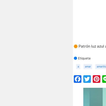
Patrón luz azul
Etiqueta
a
amar
amarill
Faceb
Twit
P