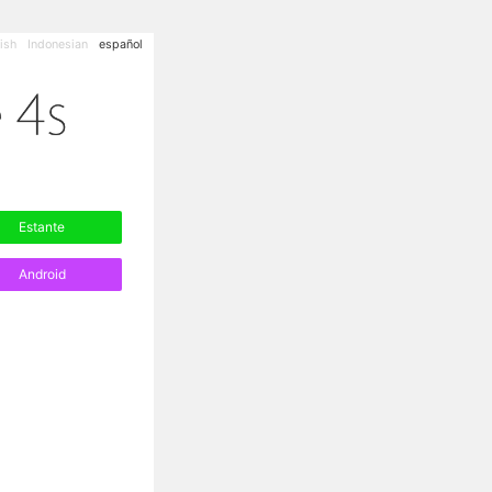
ish
Indonesian
español
Estante
Android