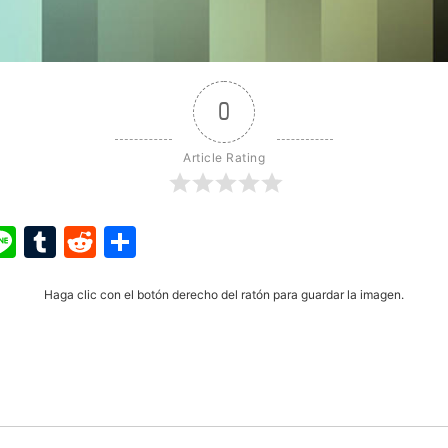
0
Article Rating
ook
ter
interest
Line
Tumblr
Reddit
Share
Haga clic con el botón derecho del ratón para guardar la imagen.