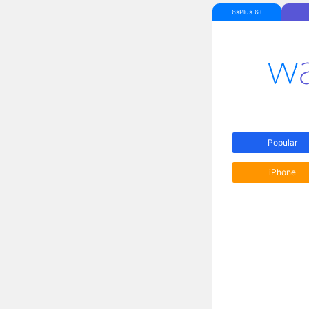
6sPlus 6+
Popular
iPhone