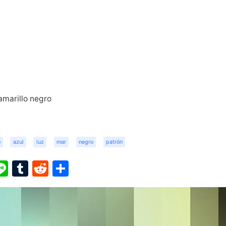
 amarillo negro
o
azul
luz
mar
negro
patrón
ook
ter
interest
Line
Tumblr
Reddit
Share