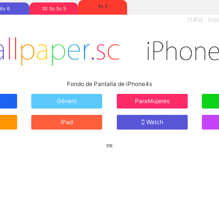
4s 4
6s 6
SE 5s 5c 5
日本語
Engl
Fondo de Pantalla de iPhone4s
Género
ParaMujeres
iPad
Watch
PR